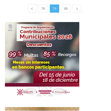
78
79
80