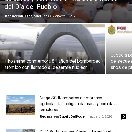
del Día del Pueblo
Redacción/EspejoDelPoder
-
agosto 6, 2026
Justicia p
Hiroshima conmemora 81 años del bombardeo
de secues
atómico con llamado al desarme nuclear
años de p
Niega SCJN amparos a empresas
agrícolas; las obliga a dar casa y comida a
jornaleros
Redacción/EspejoDelPoder
-
agosto 6, 2026
0
Dará Sedatu apoyo único a damnificados