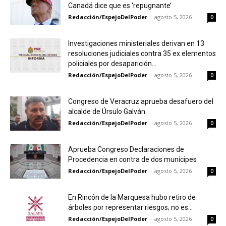
Canadá dice que es ‘repugnante’
Redacción/EspejoDelPoder
-
agosto 5, 2026
0
Investigaciones ministeriales derivan en 13
resoluciones judiciales contra 35 ex elementos
policiales por desaparición...
Redacción/EspejoDelPoder
-
agosto 5, 2026
0
Congreso de Veracruz aprueba desafuero del
alcalde de Úrsulo Galván
Redacción/EspejoDelPoder
-
agosto 5, 2026
0
Aprueba Congreso Declaraciones de
Procedencia en contra de dos munícipes
Redacción/EspejoDelPoder
-
agosto 5, 2026
0
En Rincón de la Marquesa hubo retiro de
árboles por representar riesgos; no es...
Redacción/EspejoDelPoder
-
agosto 5, 2026
0