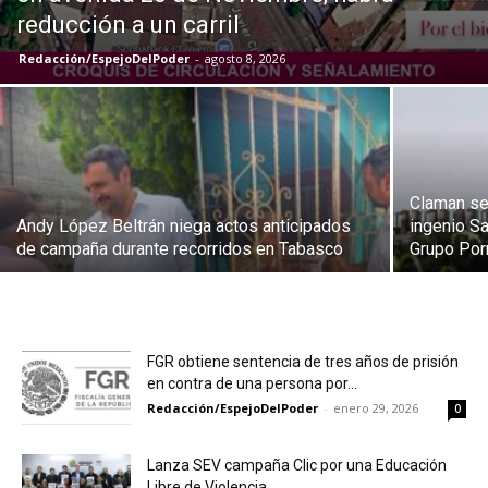
reducción a un carril
Redacción/EspejoDelPoder
-
agosto 8, 2026
Claman sec
Andy López Beltrán niega actos anticipados
ingenio S
de campaña durante recorridos en Tabasco
Grupo Po
FGR obtiene sentencia de tres años de prisión
en contra de una persona por...
Redacción/EspejoDelPoder
-
enero 29, 2026
0
Lanza SEV campaña Clic por una Educación
Libre de Violencia