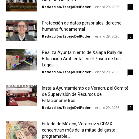
Redacción/EspejoDelPoder
-
enero 29, 2026
0
Protección de datos personales, derecho
humano fundamental
Redacción/EspejoDelPoder
-
enero 29, 2026
0
Realiza Ayuntamiento de Xalapa Rally de
Educación Ambiental en el Paseo de Los
Lagos
Redacción/EspejoDelPoder
-
enero 29, 2026
0
Instala Ayuntamiento de Veracruz el Comité
de Supervisión de Recursos de
Estacionómetros
Redacción/EspejoDelPoder
-
enero 29, 2026
0
Estado de México, Veracruz y CDMX
concentran más de la mitad del gasto
programable...