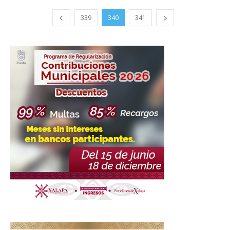
339
340
341