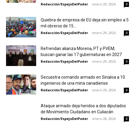
Redacción/EspejoDelPoder
-
enero 29, 2026
0
Quiebra de empresa de EU deja sin empleo a 5
mil obreros de 15...
Redacción/EspejoDelPoder
-
enero 29, 2026
0
Refrendan alianza Morena, PT y PVEM;
buscan ganar las 17 gubernaturas en 2027
Redacción/EspejoDelPoder
-
enero 29, 2026
0
Secuestra comando armado en Sinaloa a 10
ingenieros de una mina canadiense
Redacción/EspejoDelPoder
-
enero 29, 2026
0
Ataque armado deja heridos a dos diputados
de Movimiento Ciudadano en Culiacán
Redacción/EspejoDelPoder
-
enero 28, 2026
0