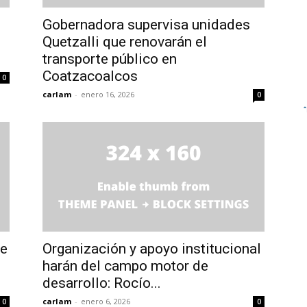
Gobernadora supervisa unidades
Quetzalli que renovarán el
transporte público en
Coatzacoalcos
0
carlam
-
enero 16, 2026
0
de
Organización y apoyo institucional
harán del campo motor de
desarrollo: Rocío...
carlam
-
enero 6, 2026
0
0