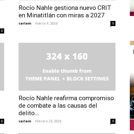
Rocío Nahle gestiona nuevo CRIT
en Minatitlán con miras a 2027
carlam
-
marzo 9, 2026
0
0
Rocío Nahle reafirma compromiso
de combate a las causas del
delito...
carlam
-
febrero 23, 2026
0
0