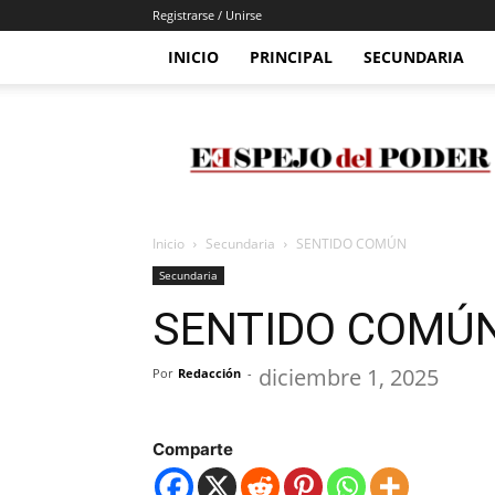
Registrarse / Unirse
INICIO
PRINCIPAL
SECUNDARIA
Espejo
Del
Poder
Inicio
Secundaria
SENTIDO COMÚN
Secundaria
SENTIDO COMÚ
diciembre 1, 2025
Por
Redacción
-
Comparte