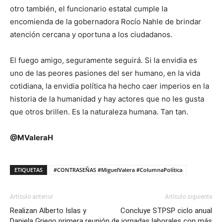
otro también, el funcionario estatal cumple la
encomienda de la gobernadora Rocío Nahle de brindar
atención cercana y oportuna a los ciudadanos.
El fuego amigo, seguramente seguirá. Si la envidia es
uno de las peores pasiones del ser humano, en la vida
cotidiana, la envidia política ha hecho caer imperios en la
historia de la humanidad y hay actores que no les gusta
que otros brillen. Es la naturaleza humana. Tan tan.
@MValeraH
ETIQUETAS
#CONTRASEÑAS #MiguelValera #ColumnaPolítica
Artículo anterior
Artículo siguiente
Realizan Alberto Islas y
Concluye STPSP ciclo anual
Daniela Griego primera reunión
de jornadas laborales con más