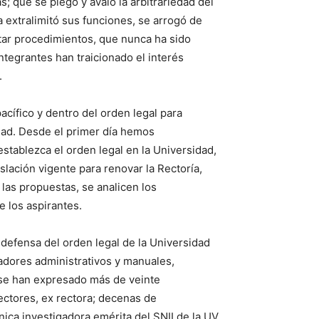
s; que se plegó y avaló la arbitrariedad del
 extralimitó sus funciones, se arrogó de
ntar procedimientos, que nunca ha sido
ntegrantes han traicionado el interés
.
ífico y dentro del orden legal para
idad. Desde el primer día hemos
stablezca el orden legal en la Universidad,
slación vigente para renovar la Rectoría,
 las propuestas, se analicen los
e los aspirantes.
a defensa del orden legal de la Universidad
adores administrativos y manuales,
se han expresado más de veinte
ectores, ex rectora; decenas de
nica investigadora emérita del SNII de la UV,