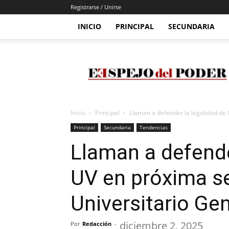
Registrarse / Unirse
INICIO
PRINCIPAL
SECUNDARIA
Espejo
Del
Poder
Inicio
Principal
Llaman a defender la legalidad de l
Principal
Secundaria
Tendencias
Llaman a defender
UV en próxima s
Universitario Gen
diciembre 2, 2025
Por
Redacción
-