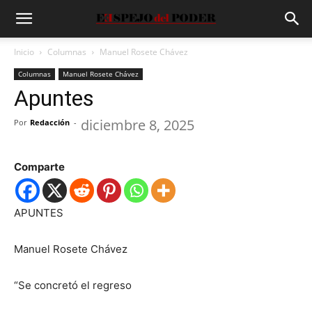
Inicio
Columnas
Manuel Rosete Chávez
Columnas
Manuel Rosete Chávez
Apuntes
diciembre 8, 2025
Por
Redacción
-
Comparte
APUNTES
Manuel Rosete Chávez
“Se concretó el regreso