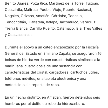
Benito Juárez, Poza Rica, Martínez de la Torre, Tuxpan,
Coatzintla, Maltrata, Pueblo Viejo, Puente Nacional,
Nogale
s, Orizaba, Amatlán
, Córdoba,
Teocelo
,
Tenochtitlán,
Tlaltetela
, Xalapa,
Jalcomulco
, Veracruz,
Tierra Blanca, Carrillo Puerto,
Catemaco
, Isla, Tres Valles
y Coatzacoalcos.
Durante el apoyo a un cateo encabezado por la Fiscalía
General del Estado en Emiliano Zapata, se aseguraron 16
bolsas de hierba verde con características similares a la
marihuana, cuatro dosis de una sustancia con
características del cristal, cargadores, cartuchos útiles,
teléfonos móviles, una tableta electrónica y una
mo
tocicleta sin reporte de robo.
En un hecho d
istinto, en Amatlán
, fueron detenidos seis
hombres por el delito de robo de hidrocarburo.