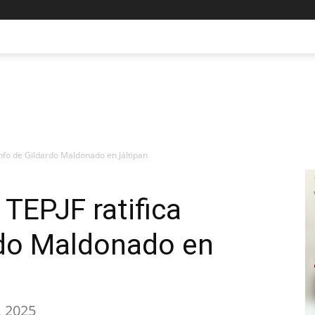
iunfo de Gildardo Maldonado en Jáltipan
 TEPJF ratifica
rdo Maldonado en
, 2025