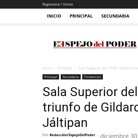
Registrarse / Unirse
INICIO
PRINCIPAL
SECUNDARIA
Espejo
Del
Poder
Inicio
Principal
Sala Superior del TEPJF ratifica tr
Principal
Secundaria
Tendencias
Sala Superior del
triunfo de Gilda
Jáltipan
diciembre 30
Por
Redacción/EspejoDelPoder
-