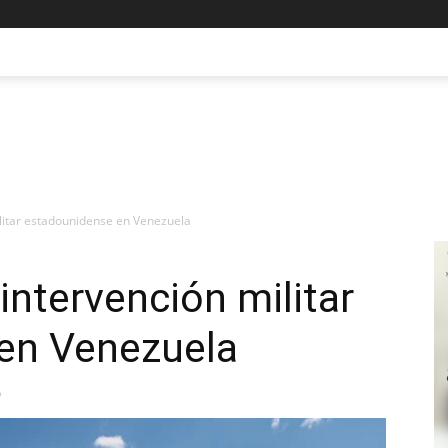
litar estadounidense en Venezuela
ntervención militar
en Venezuela
6