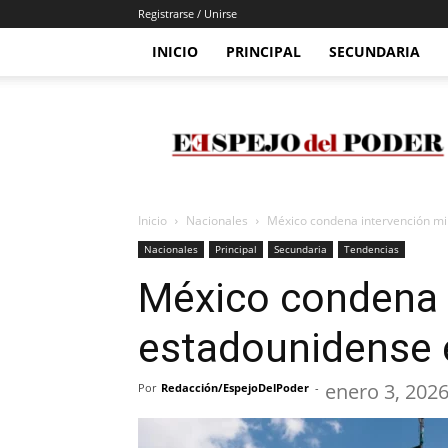
Registrarse / Unirse
INICIO
PRINCIPAL
SECUNDARIA
Espejo
Del
Poder
Inicio
Nacionales
México condena intervención mi
Nacionales
Principal
Secundaria
Tendencias
México condena i
estadounidense 
enero 3, 202
Por
Redacción/EspejoDelPoder
-