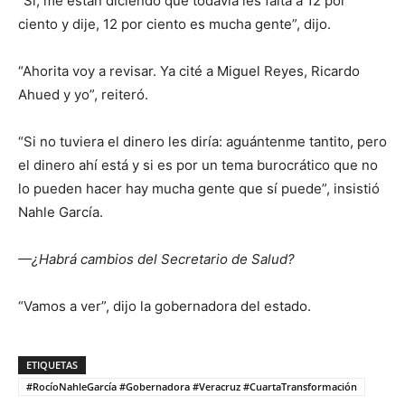
“Sí, me están diciendo que todavía les falta a 12 por
ciento y dije, 12 por ciento es mucha gente”, dijo.
“Ahorita voy a revisar. Ya cité a Miguel Reyes, Ricardo
Ahued y yo”, reiteró.
“Si no tuviera el dinero les diría: aguántenme tantito, pero
el dinero ahí está y si es por un tema burocrático que no
lo pueden hacer hay mucha gente que sí puede”, insistió
Nahle García.
—¿Habrá cambios del Secretario de Salud?
“Vamos a ver”, dijo la gobernadora del estado.
ETIQUETAS
#RocíoNahleGarcía #Gobernadora #Veracruz #CuartaTransformación