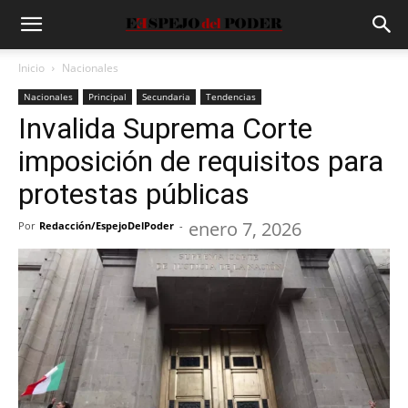
Inicio
Nacionales
Nacionales
Principal
Secundaria
Tendencias
Invalida Suprema Corte
imposición de requisitos para
protestas públicas
enero 7, 2026
Por
Redacción/EspejoDelPoder
-