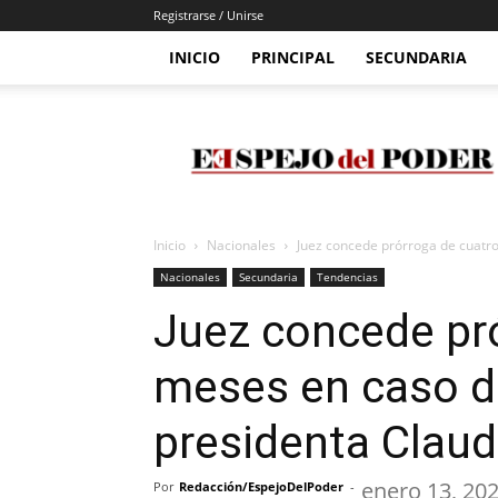
Registrarse / Unirse
INICIO
PRINCIPAL
SECUNDARIA
Espejo
Del
Poder
Inicio
Nacionales
Juez concede prórroga de cuatro
Nacionales
Secundaria
Tendencias
Juez concede pr
meses en caso d
presidenta Clau
enero 13, 20
Por
Redacción/EspejoDelPoder
-