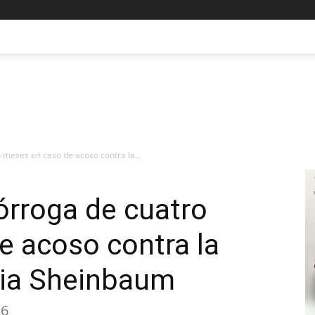
 meses en caso de acoso contra la...
órroga de cuatro
e acoso contra la
dia Sheinbaum
26