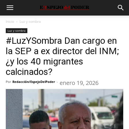
Inicio
Luz y sombra
Luz y sombra
#LuzYSombra Dan cargo en
la SEP a ex director del INM;
¿y los 40 migrantes
calcinados?
enero 19, 2026
Por
Redacción/EspejoDelPoder
-