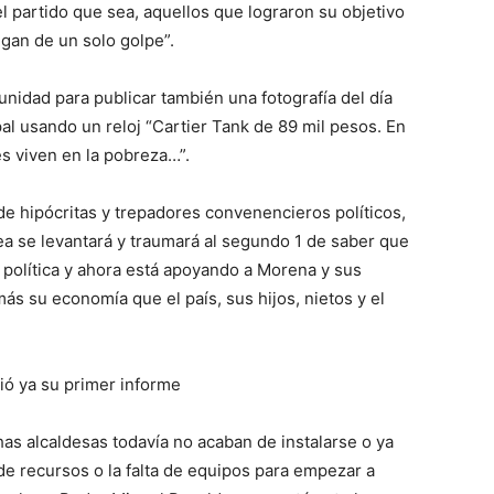
 partido que sea, aquellos que lograron su objetivo
igan de un solo golpe”.
tunidad para publicar también una fotografía
d
el día
pal usando un reloj “
Cartier Tank de 89 mil pesos. En
es viven en la pobreza…
”.
de hipócritas y trepadores convenencieros políticos,
a se levantará y traumará al segundo 1 de saber que
 política
y ahora está
apoyando a Morena y sus
ás su economía que el país, sus hijos, nietos y el
dió ya su primer informe
s alcaldesas todavía no acaban de instalarse o ya
e recursos o la falta
de
equipos para empezar a