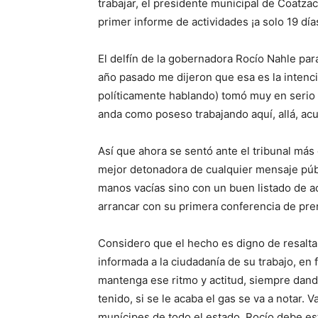
trabajar, el presidente municipal de Coatz
primer informe de actividades ¡a solo 19 dí
El delfín de la gobernadora Rocío Nahle par
año pasado me dijeron que esa es la intenci
políticamente hablando) tomó muy en serio 
anda como poseso trabajando aquí, allá, acul
Así que ahora se sentó
ante el tribunal más
mejor detonadora de cualquier mensaje públi
manos vacías sino con un buen listado de a
arrancar con su primera conferencia de pr
Considero que el hecho es digno de resalta
informada a la ciudadanía de su trabajo, en 
mantenga ese ritmo y actitud
, siempre dand
tenido, si se le acaba el gas se va a notar
.
Va
munícipes de todo
el
estado. Rocío debe es