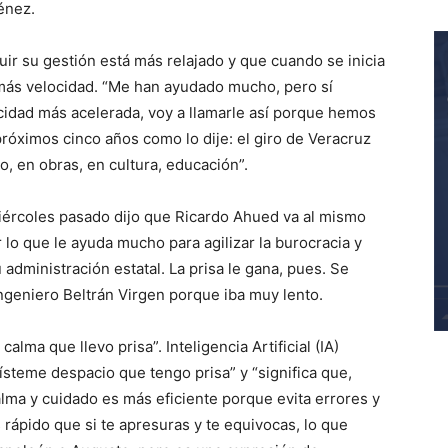
énez.
ir su gestión está más relajado
y que
cuando se inicia
más velocidad.
“Me han ayudado mucho, pero sí
ocidad más acelerada, voy a llamarle así porque hemos
róximos cinco años como lo dije: el giro de Veracruz
o, en obras, en cultura, educación”
.
l miércoles pasado dijo que Ricardo Ahued
va al mismo
r lo que le ayuda mucho para agilizar la burocracia y
administración estatal.
La prisa le gana, pues. Se
ngeniero Beltrán Virgen porque iba muy lento.
 calma que llevo prisa”.
Inteligencia Artificial (IA)
Vísteme despacio que tengo prisa” y “
significa que,
lma y cuidado es más eficiente porque evita errores y
 rápido que si te apresuras y te equivocas, lo que