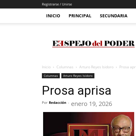
Registrarse / Unirse
INICIO
PRINCIPAL
SECUNDARIA
Espejo
Del
Poder
Inicio
Columnas
Arturo Reyes Isidoro
Prosa apr
Columnas
Arturo Reyes Isidoro
Prosa aprisa
enero 19, 2026
Por
Redacción
-