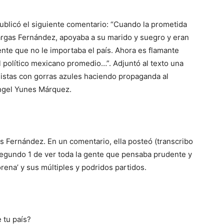
Publicó el siguiente comentario:
“
Cuando la prometida
argas
Fernández
, apoyaba a su marido y suegro y eran
ente que no
l
e importaba el país. Ahora es flamante
l político mexicano promedio…
”. Adjuntó al texto una
nistas con gorras azules haciendo propaganda al
ngel Yunes Márquez.
as Fernández. En un comentario, ella posteó
(transcribo
segundo 1 de ver toda la gente que pensaba prudente y
orena’ y sus múltiples y podridos partidos.
 tu país?