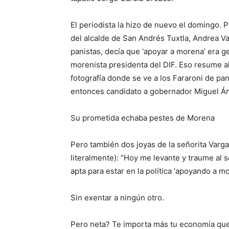
E
l periodista la hizo de nuevo el domingo. 
del alcalde de
S
an Andrés Tuxtla, Andrea V
panistas, decía que
‘
apoyar a morena
’
era g
morenista presidenta del DIF. Eso resume a
fotografía donde se ve
a los Fararoni de pa
entonces candidato a gobernador Miguel Á
Su prometida echaba pestes de Morena
Pero también dos joyas de la señorita Varg
literalmente)
: “Hoy me levante y traume al 
apta para estar en la política ‘apoyando a m
Sin exentar a ningún otro.
Pero neta? Te importa más tu economía que