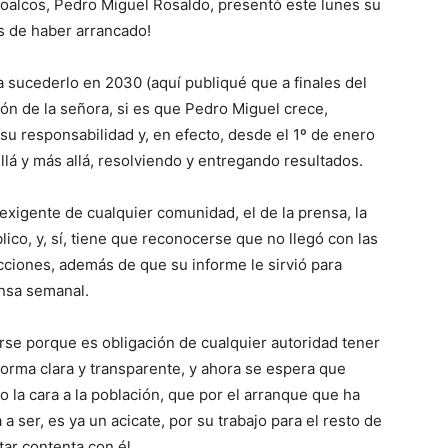
acoalcos, Pedro Miguel
Rosaldo
, presentó este lunes su
as de haber arrancado!
a sucederlo en 2030 (aquí publiqué que a finales del
ón de la señora, si es que Pedro Miguel crece,
su responsabilidad y, en efecto, desde el 1º de enero
lá y más allá
, resolviendo y entregando resultados.
 exigente de cualquier comunidad, el de la prensa, la
co, y, sí, tiene que reconocerse que no llegó con las
cciones, además de que su informe le sirvió para
ensa semanal.
rse porque es obligación de cualquier autoridad tener
forma clara y transparente
,
y ahora se espera que
o la cara a la población, que por el arranque que ha
 a ser, es ya un acicate, por su trabajo para el resto de
tar content
a
con él.