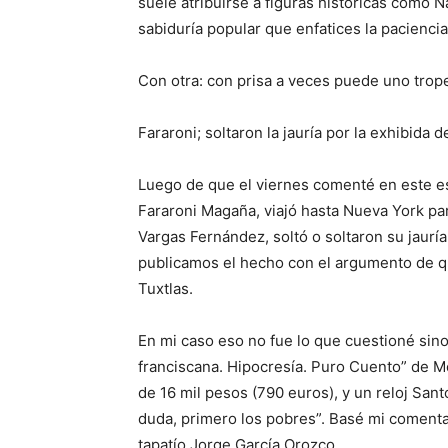
suele atribuirse a figuras históricas como
sabiduría popular que enfati
c
es la pacienci
Con otra: con prisa a veces puede uno trope
Fararoni; soltaron la jauría por la exhibida 
Luego de que el viernes comenté en este es
Fararoni
Magaña
, viajó hasta Nueva York p
Vargas
Fernández
, soltó o soltaron
su
jauría
publicamos el hecho con el argumento de q
Tuxtlas.
E
n mi caso eso no fue lo que cuestioné sino
franciscana. Hipocresía. Puro Cuento” de M
de 16 mil pesos (790 euros), y un reloj San
duda, primero los pobres”. Basé mi comenta
tapatío Jorge García Orozco.