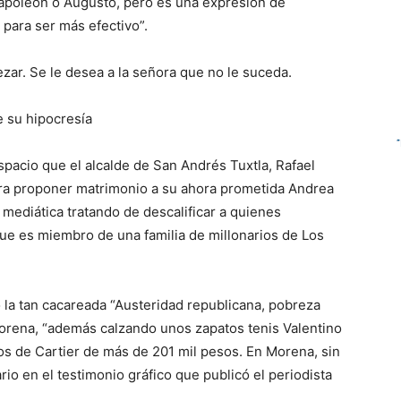
 Napoleón o Augusto, pero es una expresión de
a para ser más efectivo
”
.
zar. Se le desea a la señora que no le suceda.
de su hipocresía
pacio que el alcalde de San Andrés Tuxtla, Rafael
ara proponer matrimonio a su ahora
prometida
Andrea
 mediática tratando de
descalificar a quienes
ue es miembro de una familia de millonarios de Los
 la tan cacareada “
Austeridad republicana, pobreza
orena, “además calzando unos zapatos tenis Valentino
tos de Cartier de más de 201 mil pesos. En Morena, sin
rio en el testimonio gráfico que publicó
el periodista