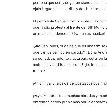
persona que son y seguirán siendo sea en el
ojalá lleguen hasta arriba y de ahí mismo ca
El periodista García Orozco no dejó la opor
que rindió protesta al frente del DIF Munici
un municipio donde el 79% de sus habitant
¿Alguien, pues, duda de que es una familia 
que van de partido en partido? ¿Doña Andre
se pensaba prudente y apta para estar en la
múltiples y
podridos
partidos? ¿Le importa m
futuro?
¡Ah
chingá
! El alcalde de Coatzacoalcos rin
¡Vaya!
Mientras que muchos alcaldes y mucha
enfrentan serios problemas por la escasez d