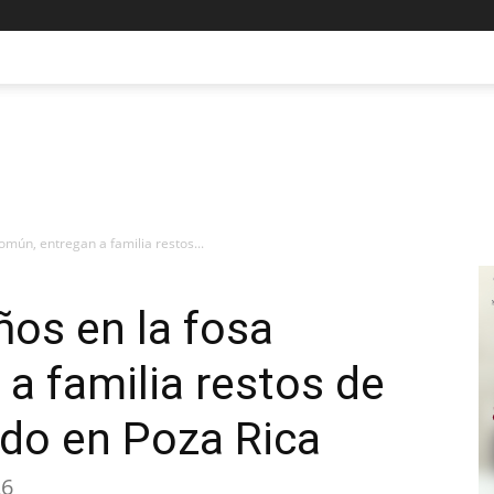
mún, entregan a familia restos...
os en la fosa
a familia restos de
ido en Poza Rica
26