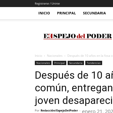
Registrarse / Unirse
INICIO
PRINCIPAL
SECUNDARIA
Espejo
Del
Poder
Inicio
Nacionales
Después de 10 años en la fosa co
Nacionales
Principal
Secundaria
Tendencias
Después de 10 añ
común, entregan 
joven desaparec
enero 21, 20
Por
Redacción/EspejoDelPoder
-