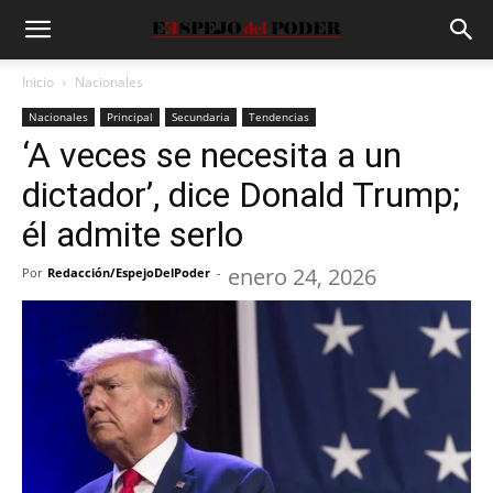
Inicio
Nacionales
Nacionales
Principal
Secundaria
Tendencias
‘A veces se necesita a un
dictador’, dice Donald Trump;
él admite serlo
enero 24, 2026
Por
Redacción/EspejoDelPoder
-