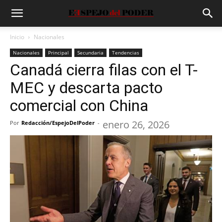
Inicio
Nacionales
Nacionales
Principal
Secundaria
Tendencias
Canadá cierra filas con el T-
MEC y descarta pacto
comercial con China
enero 26, 2026
Por
Redacción/EspejoDelPoder
-