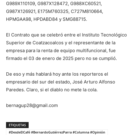
G989X110109, G987X128472, G988XC60521,
G987X126921, E175M760325, C727M810664,
HPMGAA98, HPDABD84 y SMG88715.
El Contrato que se celebró entre el Instituto Tecnológico
Superior de Coatzacoalcos y el representante de la
empresa para la renta de equipo multifuncional, fue
firmado el 03 de enero de 2025 pero no se cumplió.
De eso y más hablará hoy ante los reporteros el
empresario del sur del estado, José Arturo Alfonso
Paredes. Claro, si el diablo no mete la cola.
bernagup28@gmail.com
ETIQUETAS
#DesdeElCafé #BernardoGutiérrezParra #Columna #Opinión