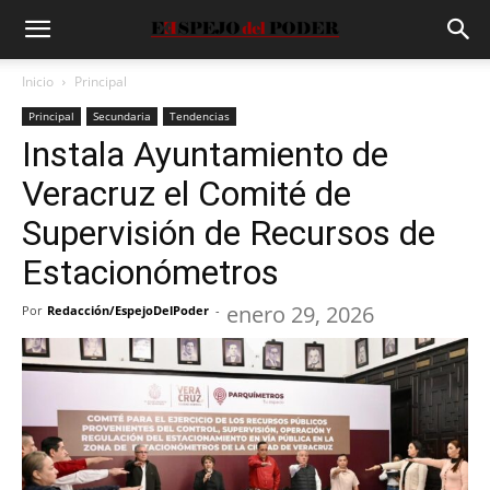
Inicio
Principal
Principal
Secundaria
Tendencias
Instala Ayuntamiento de
Veracruz el Comité de
Supervisión de Recursos de
Estacionómetros
enero 29, 2026
Por
Redacción/EspejoDelPoder
-