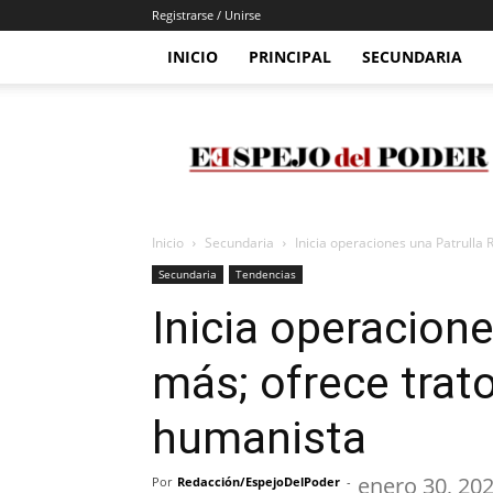
Registrarse / Unirse
INICIO
PRINCIPAL
SECUNDARIA
Espejo
Del
Poder
Inicio
Secundaria
Inicia operaciones una Patrulla
Secundaria
Tendencias
Inicia operacion
más; ofrece trat
humanista
enero 30, 20
Por
Redacción/EspejoDelPoder
-