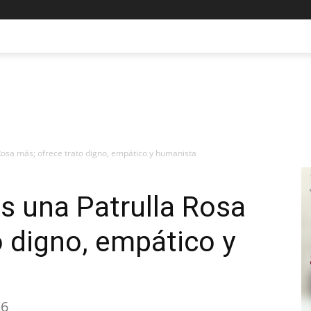
 Rosa más; ofrece trato digno, empático y humanista
es una Patrulla Rosa
o digno, empático y
26