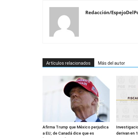
Redacción/EspejoDelP
Artículos relacionados
Más del autor
Afirma Trump que México perjudica
Investigaci
a EU; de Canadá dice que es
derivan en 1