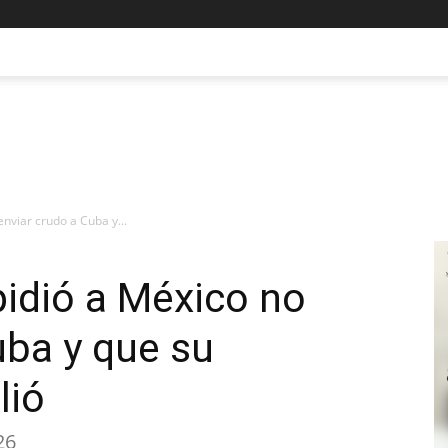
nviar crudo a Cuba y...
idió a México no
uba y que su
lió
26