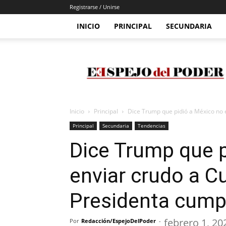
Registrarse / Unirse
INICIO
PRINCIPAL
SECUNDARIA
Espejo
Del
Poder
Inicio
Principal
Dice Trump que pidió a México no e
Principal
Secundaria
Tendencias
Dice Trump que p
enviar crudo a C
Presidenta cump
febrero 1, 20
Por
Redacción/EspejoDelPoder
-