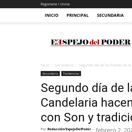
Registrarse / Unirse
INICIO
PRINCIPAL
SECUNDARIA
Espejo
Del
Poder
Inicio
Secundaria
Segundo día de las Fiestas de la
Secundaria
Tendencias
Segundo día de l
Candelaria hacen
con Son y tradic
febrero 2, 20
Por
Redacción/EspejoDelPoder
-