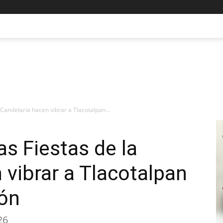
 Candelaria hacen vibrar a Tlacotalpan...
as Fiestas de la
 vibrar a Tlacotalpan
ión
26