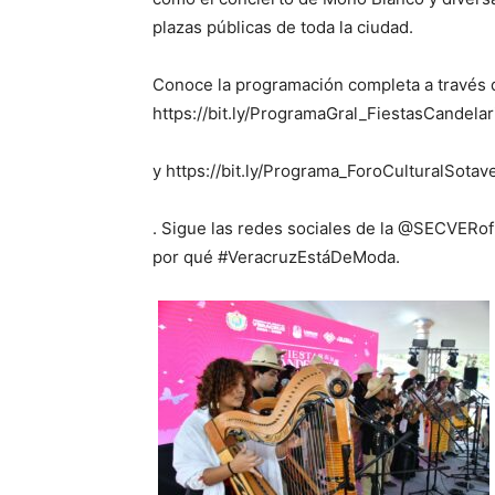
plazas públicas de toda la ciudad.
Conoce la programación completa a través d
https://bit.ly/ProgramaGral_FiestasCandela
y https://bit.ly/Programa_ForoCulturalSota
. Sigue las redes sociales de la @SECVERof
por qué #VeracruzEstáDeModa.