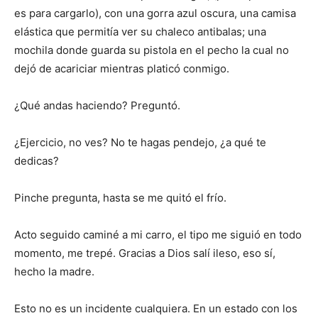
es para cargarlo), con una gorra azul oscura, una camisa
elástica que permitía ver su chaleco antibalas; una
mochila
donde guarda su pistola en el pecho la cual no
dejó de acariciar mientras platicó conmigo.
¿Qué andas haciendo?
Preguntó.
¿Ejercicio, no ves?
No te hagas pendejo, ¿a qué te
dedi
c
as?
Pinche pregunta
,
hasta se me quitó el frío.
Acto seguido caminé a mi carro, el tipo me siguió en todo
momento, me trepé
. Gracias a Dios
salí
ileso, eso sí,
hecho la madre.
Esto n
o
es
un incidente cualquiera
.
E
n un estado con los