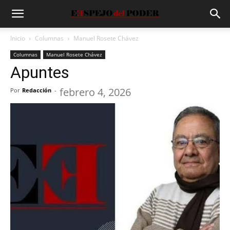
Inicio
Columnas
Manuel Rosete Chávez
Columnas
Manuel Rosete Chávez
Apuntes
febrero 4, 2026
Por
Redacción
-