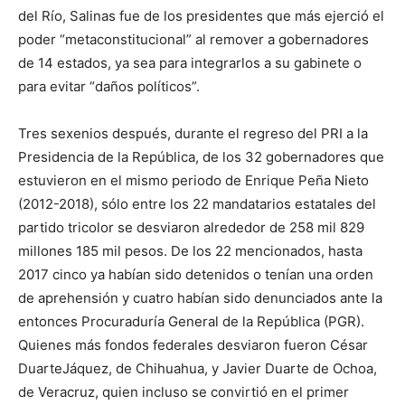
del Río
, S
alinas fue de los presidentes que más ejerció el
poder “metaconstitucional”
al
remov
er
a
gobernadores
d
e
14 estados
,
ya sea para integrarlos a su gabinete o
para evitar “daños políticos”.
Tres sexenios después, durante el regreso del PRI a la
Presidencia
de la República, de los 32 gobernadores que
estuvieron en el mismo periodo de Enrique Peña Nieto
(2012-2018)
, sólo entre los 22 mandatarios estatales del
partido tricolor
se desviaron alrededor de 258 mil
829
millones 185 mil p
esos.
De los 22 mencionados, hasta
2017 cinco ya habían sido detenidos o tenían una orden
de aprehensión
y cuatro habían sido denunciados ante
la
entonces
Procuraduría General de la República (PGR).
Quienes más
fondos federales
desviaron fueron César
Duarte
Jáquez, de Chihuahua,
y Javier Duarte
de
O
choa
,
de Veracruz
, quien
incluso se convirtió en el primer