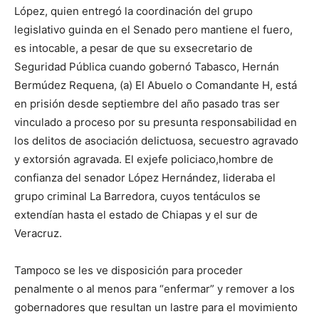
López, quien entregó la coordinación del grupo
legislativo guinda en el
Senado
pero mantiene el fuero
,
es intocable,
a pesar de que su exsecretario de
Seguridad Pública
cuando gobernó Tabasco, Hernán
Bermúdez Requena
,
(a) El Abuelo
o Comandante H
,
está
en prisión desde septiembre del año pasado tras ser
vinculado a proceso por su presunta responsabilidad en
los delitos de asociación delictuosa, secuestro agravado
y extorsión agravada
.
El exjefe policiaco
,
hombre de
confianza del senador López Hernández
,
l
i
der
aba
el
grupo criminal La Barredora
, cuyos tentáculos se
extendían hasta
e
l
estado de Chiapas y
el sur de
Veracruz
.
Tampoco
se les ve
disposición para
proceder
penalmente
o al menos para
“enfermar” y remover a
los
gobernadores que resultan un lastre para el movimiento