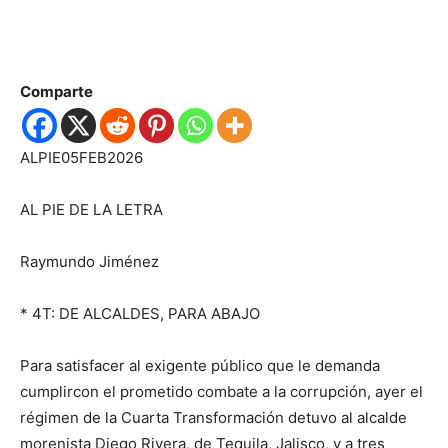
Comparte
ALPIE05FEB2026
AL PIE DE LA LETRA
Raymundo Jiménez
* 4T:
DE ALCALDES, PARA ABAJO
Para satisfacer al
exigente
público que le
d
e
manda
c
umpl
ir
con el prometido combate a
la corrupción,
ayer
el
régimen de la Cuarta T
ransformación
detuvo al alcalde
morenista
Diego Rivera,
de Tequila, Jalisco, y a tres