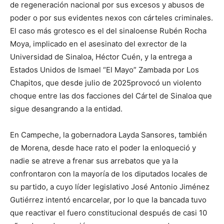
de regeneración nacional
por sus excesos y abusos de
poder o
por sus
evidentes
nexos con
cárteles criminales
.
El caso más
grotesco es el del sinaloense Rubén Rocha
Moya, implicado en el asesinato del exrector de la
Universidad de Sinaloa, Héctor Cuén
, y la entrega
a
Estados Unidos
de
Ismael “El Mayo” Zambada
por Los
Chapitos
, que
desde julio de 2025
provocó un
violento
choque entre las dos facciones del Cártel de Sinaloa
q
ue
s
i
gu
e
d
esangr
a
nd
o
a la entidad
.
En Campeche, la gobernadora
Layda
Sansores,
también
de Morena,
desde hace rato
el poder la
enloqueci
ó
y
nadie se atreve a
frenar sus arrebatos que ya la
confrontaron con
la mayoría de los diputados locales de
su
partido
, a cuyo líder legislativo
J
osé
Antonio Jiménez
Gutiérrez intentó encarcelar
, por lo que la bancada tuvo
que
reactivar el fuero
constitucional después de casi 10