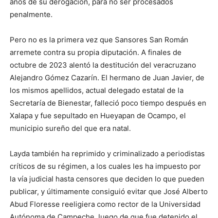
años de su derogación, para no ser proces
ad
o
s
penal
mente
.
Pero no es la primera vez que Sansores San Román
arremete contra
su propia diputación. A finales de
octubre de 2023
alentó la destitución del veracruzano
Alejandro Gómez
Cazarín
. El
hermano de Juan Javier, de
los mismos apellidos, actual delegado estatal de la
Secretaría de Bienestar
,
falleció poco tiempo después en
Xalapa
y fue sepultado en
Hueyapan de Ocampo, el
municipio sureño del que er
a
natal.
Layda también
ha reprimido y criminalizado a periodistas
críticos de su régimen, a los cuales les ha
impuesto
por
la vía judicial hasta
censor
es
que deciden lo que
pueden
publicar, y últimamente
consiguió
evitar qu
e
J
osé Alberto
Abud Flores
se reel
i
gi
e
r
a
como
rector de la Universidad
Autónoma de Campeche
,
luego de que fue
detenido el