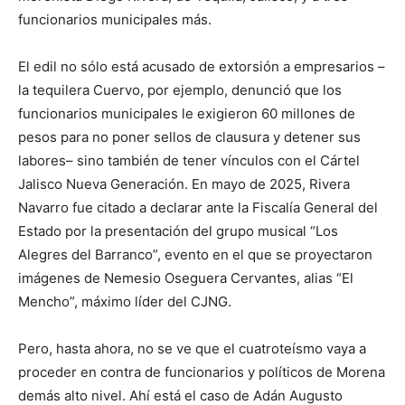
funcionarios municipales más.
El edil
no sólo
está acusado de extorsión
a empresarios –
la tequilera Cuervo
, por ejemplo,
denunció que
los
funcionarios municipales
le exigieron 60 millones de
pesos para no poner sellos de clausur
a
y detener
su
s
labores
–
sino también
de
tener
víncu
los con el Cártel
Jalisco Nueva Generaci
ón
.
En
mayo de 2025
,
Rivera
Navarro fue citado a declarar ante la
Fiscalía General
del
Estado por la presentación del grupo musical “Los
Alegres del Barranco”, evento en el que se proyectaron
imágenes de Nemesio Oseguera Cervantes, alias “El
Mencho
”, máximo líder del CJNG.
Pero, h
asta ahora, no se ve que
el
cuatroteísmo
vaya a
proceder en contra de funcionarios
y políticos
de
Morena
de
más alto nivel
.
Ahí está el caso de Adán Augusto