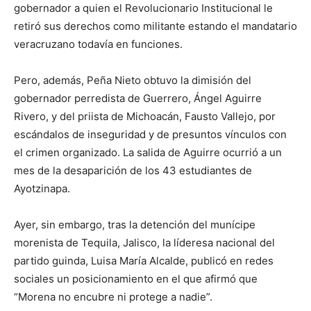
gobernador a quien el R
evolucionario
I
nstitucional
le
retiró sus derechos como militante estando
el
mandatario
veracruzano todavía
en funciones.
Pero, además,
Peña Nieto obtuvo la dimisión del
gobernador
perredista
de Guerrero, Ángel Aguirre
Rivero
,
y del
priista
de Michoacán, Fausto Vallejo, por
escándalos de inseguridad y
de presuntos vínculos con
el crimen organizado.
La salida de Aguirre ocurrió a un
mes de la desaparición de los 43 estudiantes de
Ayotzinapa.
Ayer, sin embargo,
tras la detención del
munícipe
morenista de Tequila, Jalisco,
la líderesa nacional de
l
partido guinda
, Luisa María
Alcalde
, public
ó en redes
sociales un posicionamiento en el que afirm
ó que
“Morena n
o encubre ni protege a nadie
”
.