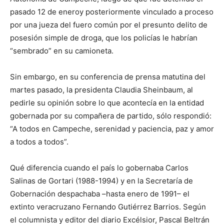
pasado 12 de enero
y
posteriormente
vinculado a proceso
por una jueza del fuero común por el
presunto
delito de
posesión simple de droga
, que los policías
le habrían
“sembrado” en su camioneta.
Sin embargo,
en su conferencia de prensa matutina
del
martes pasado, la presidenta Claudia Sheinbaum
, al
pedirle su opinión sobre lo que acontecía en
la entidad
gobernada por su compañera de partido, sólo respondió:
“A todos en Campeche, serenidad y paciencia, paz y amor
a todos a todos”.
Qué diferencia cuando el
país lo gobernaba
Carlos
Salinas de Gortari
(1988-1994)
y
en la
S
ecretar
ía
de
Gobernación
despachaba
–hasta enero de 1991–
el
extinto
veracruzano
Fernando Gutiérrez Barrios
.
S
egún
el columnista y editor del diario Excélsior, Pascal Beltrán