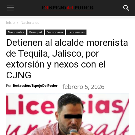
Inicio
Nacionales
Nacionales
Principal
Secundaria
Tendencias
Detienen al alcalde morenista
de Tequila, Jalisco, por
extorsión y nexos con el
CJNG
febrero 5, 2026
Por
Redacción/EspejoDelPoder
-