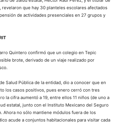
rio de Salud estatal, Héctor Raúl Pérez, y el titular de
, revelaron que hay 30 planteles escolares afectados
spensión de actividades presenciales en 27 grupos y
RIT
arro Quintero confirmó que un colegio en Tepic
sible brote, derivado de un viaje realizado por
sco.
 de Salud Pública de la entidad, dio a conocer que en
o los casos positivos, pues enero cerró con tres
o la cifra aumentó a 19, entre ellos 11 niños (de uno a
alud estatal, junto con el Instituto Mexicano del Seguro
ón. Ahora no sólo mantiene módulos fuera de los
ico acude a conjuntos habitacionales para visitar cada