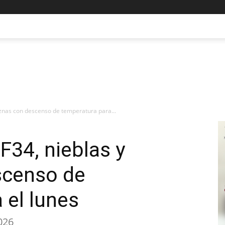
viznas con descenso de temperatura para...
F34, nieblas y
scenso de
 el lunes
026