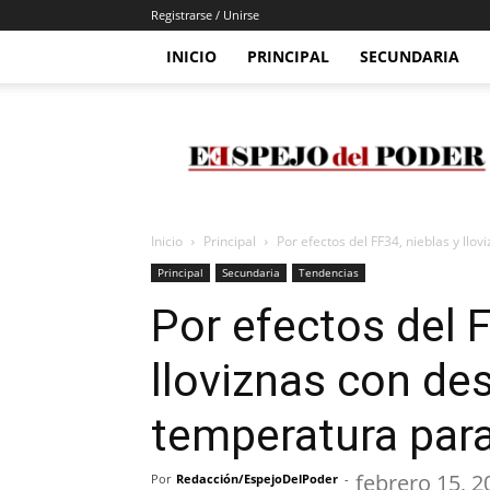
Registrarse / Unirse
INICIO
PRINCIPAL
SECUNDARIA
Espejo
Del
Poder
Inicio
Principal
Por efectos del FF34, nieblas y llo
Principal
Secundaria
Tendencias
Por efectos del F
lloviznas con de
temperatura para
febrero 15, 2
Por
Redacción/EspejoDelPoder
-