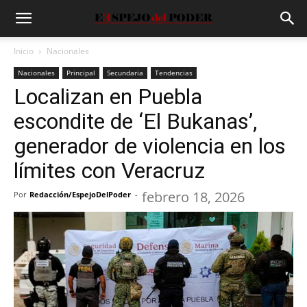
Inicio
Nacionales
Nacionales
Principal
Secundaria
Tendencias
Localizan en Puebla
escondite de ‘El Bukanas’,
generador de violencia en los
límites con Veracruz
febrero 18, 2026
Por
Redacción/EspejoDelPoder
-