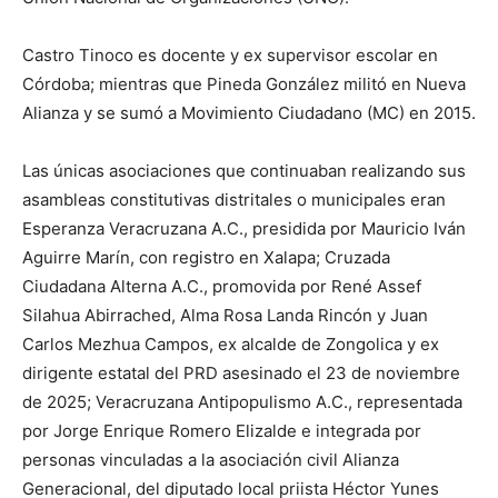
Castro Tinoco es docente y ex
supervisor escolar en
Córdoba;
mientras que
Pineda González militó en Nueva
Alianza y se sumó a Movimiento Ciudadano
(MC)
en 2015.
Las únicas
asociaciones
que
continuaban
r
ealizando sus
asa
m
bleas constit
ut
ivas
distritales
o municipales
eran
Esperanza Veracruzana A.C., presidida por Mauricio Iván
Aguirre Marín, con registro en Xalapa
;
Cruzada
Ciudadana Alterna A.C., promovida por René Assef
Silahua Abirrached, Alma Rosa Landa Rincón
y
Juan
Carlos Mezhua Campos
, ex
alcalde de Zongolica y ex
dirigente
estatal del PRD
asesinado
el 23 de noviembre
de 2025
;
Veracruzana Antipopulismo A.C., representada
por Jorge Enrique Romero Elizalde e integrada por
personas vinculadas a la
asociación civil
Alianza
Generacional
,
de
l diputado local priista
Héctor Yunes