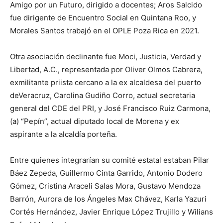
Amigo por un Futuro, dirigido a docentes
;
Aros Salcido
fue dirigente de Encuentro Social en Quintana Roo
, y
Morales Santos trabajó en el OPLE Poza Rica en 2021.
Otra asociación declinante fue Moci, Justicia, Verdad y
Libertad, A.C.
, r
epresentada por
Oliver Olmos Cabrera
,
ex
militante priista cercano a
la ex alcaldesa de
l puerto
de
Veracruz,
Carolina Gudiño
Corro
, actual secretaria
general del CDE del PRI,
y
José Francisco Ruiz Carmona
,
(a) “Pepín”, actual diputado local de Morena y ex
aspirante a la alcaldía porteña
.
E
ntre quienes integrarían su comité estatal estaban Pilar
Báez Zepeda, Guillermo Cinta Garrido, Antonio Dodero
Gómez, Cristina Araceli Salas Mora, Gustavo Mendoza
Barrón, Aurora de los Ángeles Max Chávez, Karla Yazuri
Cortés Hernández, Javier Enrique López Trujillo y Wilia
n
s