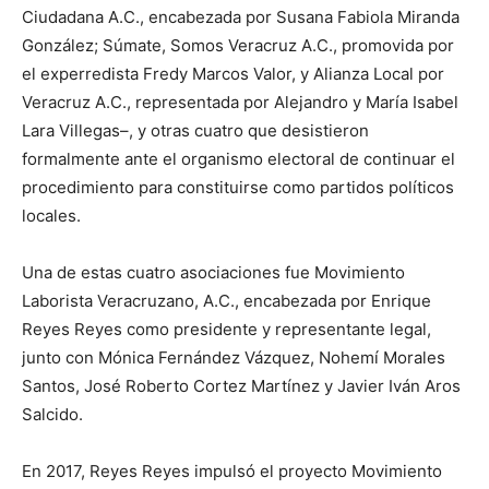
Ciudadana A.C., encabezada por Susana Fabiola Miranda
González
;
Súmate, Somos Veracruz A.
C
., promovida por
el experredista Fredy Marcos Valor
, y
Alianza Local por
Veracruz A.C., representada por Alejandro y María Isabel
Lara Villegas
–
, y otras cuatro que
desistieron
formalmente a
nte e
l organismo
electoral
de continuar el
procedimiento para constituirse como
partidos políticos
locales.
Una de e
stas
cuatro asociaciones
fue
Movimiento
Laborista Veracruzano, A.C., e
ncabezada por
Enrique
Reyes Reyes
como presidente y representante legal,
junto con Mónica Fernández Vázquez, Nohemí Morales
Santos, José Roberto Cortez Martínez y Javier Iván Aros
Salcido.
En 2017, Reyes Reyes impulsó el proyecto Movimiento