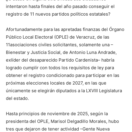
intentaron hasta finales del año pasado conseguir el
registro de 11
nuevos
partidos políticos estatales?
Afortunadamente para las
apr
e
t
adas
finanzas del Órgano
Público Local
Electoral (O
PLE
)
de Veracruz
, de l
a
s
11
a
soci
aciones
civiles
solicitantes
, solamente un
a
–
Bienestar y Justicia Social
, de
Antonio Luna Andrade
,
exlíder del desaparecido
Partido Cardenista
–
habría
logrado cumplir con todos los requisitos de ley para
obtener el registro condicionado para
participar en las
próximas elecciones locales de 2027, en las que
únicamente
se elegirán diputados a la LXVIII Legislatura
del estado.
Hasta
principios de noviembre de 2025
,
según l
a
presidenta del
OPLE,
Marisol Delgadillo Morales,
hubo
tres
que dejaron de tener
activ
id
a
d
–
Gente Nueva