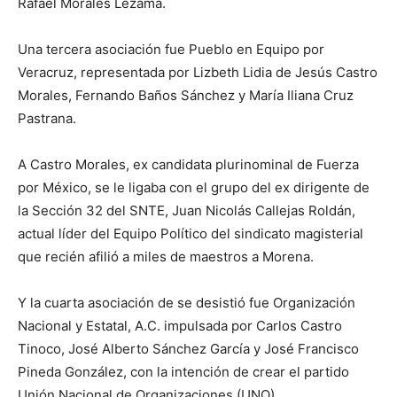
Rafael Morales Lezama.
Una tercera asociación fue Pueblo en Equipo por
Veracruz
, representada por Lizbeth Lidia de Jesús Castro
Morales,
Fernando Baños Sánchez y María Iliana Cruz
Pastrana.
A
Castro Morales
, ex
candidata plurinominal de Fuerza
por México
, se le
liga
b
a
con e
l grupo del ex
d
irig
e
nte de
la Sección 32 del SNTE,
Juan Nicolás Callejas Roldán
,
actual líder del Equipo Político del
sindicato magisterial
que recién afilió a miles de maestros a Morena
.
Y la cuarta asociación de se desistió fue Organización
Nacional y Estatal, A.C.
im
pulsada por Carlos Castro
Tinoco, José Alberto Sánchez García y José Francisco
Pineda González, con la intención de crear el partido
Unión Nacional de Organizaciones (UNO).