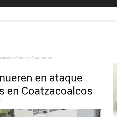
armado a oficinas en Coatzacoalcos
mueren en ataque
as en Coatzacoalcos
6