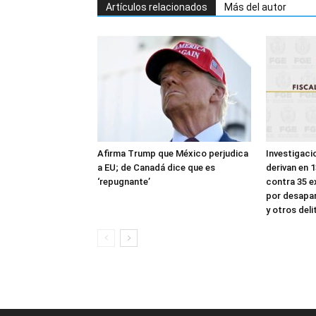
Artículos relacionados
Más del autor
Afirma Trump que México perjudica
Investigaci
a EU; de Canadá dice que es
derivan en 1
‘repugnante’
contra 35 e
por desapar
y otros deli