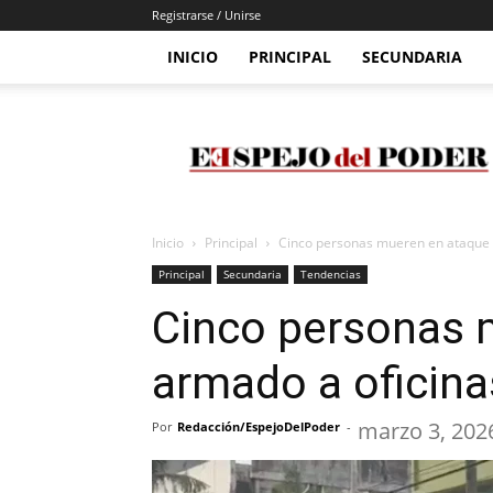
Registrarse / Unirse
INICIO
PRINCIPAL
SECUNDARIA
Espejo
Del
Poder
Inicio
Principal
Cinco personas mueren en ataque 
Principal
Secundaria
Tendencias
Cinco personas 
armado a oficin
marzo 3, 202
Por
Redacción/EspejoDelPoder
-