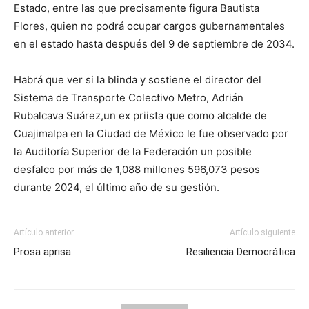
Estado
,
en
tre
las que
precisamente
figura Bautista
Flores
,
quien no podrá ocupar cargos gubernamentales
en
e
l
e
s
tad
o
hasta después del 9 de septiembre de 20
3
4.
Habrá que ver si
la
blinda y
sostiene
el director del
Sistema de Transporte Colectivo
Metro
,
Adrián
Rubalca
v
a
Suárez
,
un ex priista que como
alcalde
de
Cuajimalpa
en la Ciudad de México
le fue
observ
ado por
la Auditoría Superior de la Federación un posible
desfalco
por más de 1,088 millones 596,073 pesos
durante 2024, el último año de su gestión.
Artículo anterior
Artículo siguiente
Prosa aprisa
Resiliencia Democrática