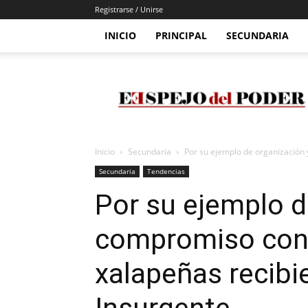
Registrarse / Unirse
INICIO
PRINCIPAL
SECUNDARIA
Espejo
Del
Poder
Inicio
Secundaria
Por su ejemplo de organización 
Secundaria
Tendencias
Por su ejemplo d
compromiso con 
xalapeñas recibi