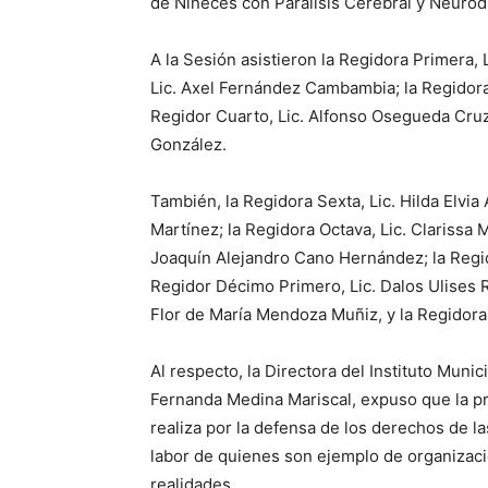
de Niñeces con Parálisis Cerebral y Neurod
A la Sesión asistieron la Regidora Primera, 
Lic. Axel Fernández Cambambia; la Regidora 
Regidor Cuarto, Lic. Alfonso Osegueda Cruz
González.
También, la Regidora Sexta, Lic. Hilda Elvia
Martínez; la Regidora Octava, Lic. Clarissa
Joaquín Alejandro Cano Hernández; la Regi
Regidor Décimo Primero, Lic. Dalos Ulises 
Flor de María Mendoza Muñiz, y la Regidora 
Al respecto, la Directora del Instituto Muni
Fernanda Medina Mariscal, expuso que la pre
realiza por la defensa de los derechos de l
labor de quienes son ejemplo de organizac
realidades.