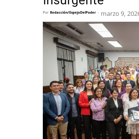
Insurgente
marzo 9, 202
Por
Redacción/EspejoDelPoder
-