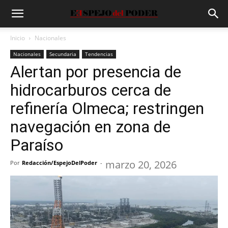
Inicio
Nacionales
Nacionales
Secundaria
Tendencias
Alertan por presencia de
hidrocarburos cerca de
refinería Olmeca; restringen
navegación en zona de
Paraíso
marzo 20, 2026
Por
Redacción/EspejoDelPoder
-