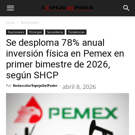
Inicio
Nacionales
Nacionales
Principal
Secundaria
Tendencias
Se desploma 78% anual
inversión física en Pemex en
primer bimestre de 2026,
según SHCP
abril 8, 2026
Por
Redacción/EspejoDelPoder
-