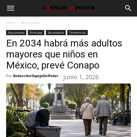
Inicio
Nacionales
Nacionales
Principal
Secundaria
Tendencias
En 2034 habrá más adultos
mayores que niños en
México, prevé Conapo
junio 1, 2026
Por
Redacción/EspejoDelPoder
-