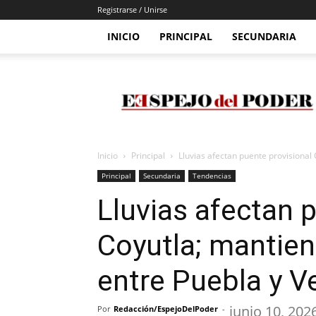
Registrarse / Unirse
INICIO
PRINCIPAL
SECUNDARIA
Espejo
Del
Poder
Inicio
Principal
Lluvias afectan puente provisional
Principal
Secundaria
Tendencias
Lluvias afectan 
Coyutla; mantien
entre Puebla y V
junio 10, 202
Por
Redacción/EspejoDelPoder
-