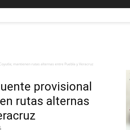
 Coyutla; mantienen rutas alternas entre Puebla y Veracruz
puente provisional
en rutas alternas
eracruz
6