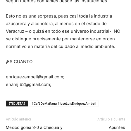
según fuentes confiables desde las instituciones.
Esto no es una sorpresa, pues casi toda la industria
azucarera y alcoholera, al menos en el estado de
Veracruz – o quizá en todo ese universo industrial-, NO
se distingue precisamente por mantenerse en orden
normativo en materia del cuidado al medio ambiente.
¡ES CUANTO!
enriquezambell@gmail.com;
enamjl62@gmail.com;
ETIQUETAS
#CaféDeMañana #JoséLuisEnríquezAmbell
Artículo anterior
Artículo siguiente
México golea 3-0 a Chequia y
Apuntes