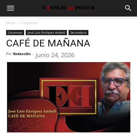
Inicio
Columnas
Columnas
José Luis Enríquez Ambell
Secundaria
CAFÉ DE MAÑANA
junio 24, 2026
Por
Redacción
-