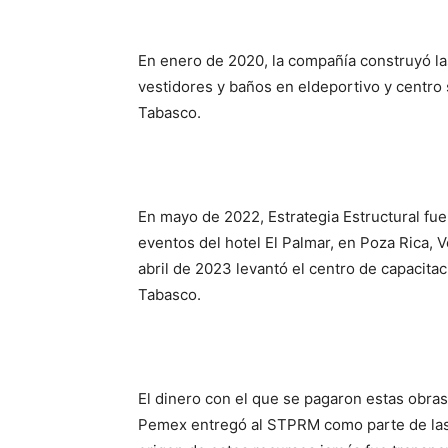
E
n enero de 2020, la compañía
construy
ó l
vestidores y baños en el
deportivo
y centro
Tabasco.
En m
ayo de 2022,
Estrategia Estructural
fue
eventos del hotel El Palmar, en Poza Rica,
V
abril de 2023 levantó el centro de capacita
Tabasco.
El dinero con el que se pagaron
est
as obras
Pemex
entregó al STPRM como parte de las