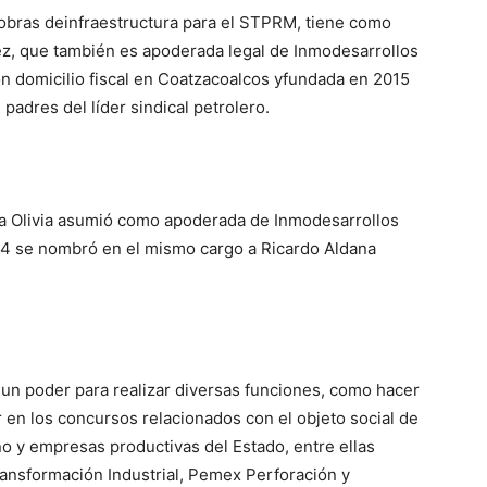
 obras de
infraestructura
para el
STPRM
, tiene como
pez, que también es apoderada legal de
Inmodesarrollos
n domicilio fiscal en Coatzacoalcos
y
fundada en 2015
,
padres del líder sindical petrolero
.
rla Olivia asumió como apoderada de
Inmodesarrol
los
24 se nombró en el mismo cargo a Ricardo Aldana
ó un poder para realizar diversas funciones, como hacer
ir en los concursos relacionados con el objeto social de
no y empresas productivas del Estado, entre ellas
nsformación Industrial, Pemex Perforación y