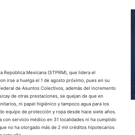
?
la República Mexicana (STPRM)
, que lidera el
on irse a huelga el 1 de agosto próximo
,
pues en su
 Federal de Asuntos Colectivos
,
además del incremento
sica
y de otras prestaciones, se quejan
de que en
ni
t
arios
, ni papel higiénico y tampoco agua para los
ido equipo de protección y ropa desde hace siete años
.
a con servicio médico en 31 localidades
ni
ha cumplido
 que
no ha otorgado más de 2 mil créditos hipotecarios