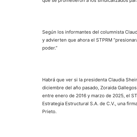
que se prometieron
a los sindicalizados
par
Según
los
informan
tes
d
el columnista Claud
y
advierten
que a
hora el STPRM
“
presionar
poder.”
Habrá que ver si la presidenta
Claudia
Shei
diciembre del año pasado, Zoraida Gallegos
e
ntre enero de 2016 y marzo de 2025, el 
Estrategia Estructural S.A. de C.V., una fir
Prieto.