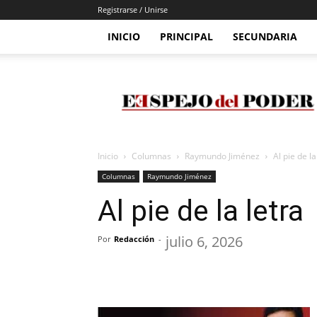
Registrarse / Unirse
INICIO
PRINCIPAL
SECUNDARIA
Espejo
Del
Poder
Inicio
Columnas
Raymundo Jiménez
Al pie de la
Columnas
Raymundo Jiménez
Al pie de la letra
julio 6, 2026
Por
Redacción
-