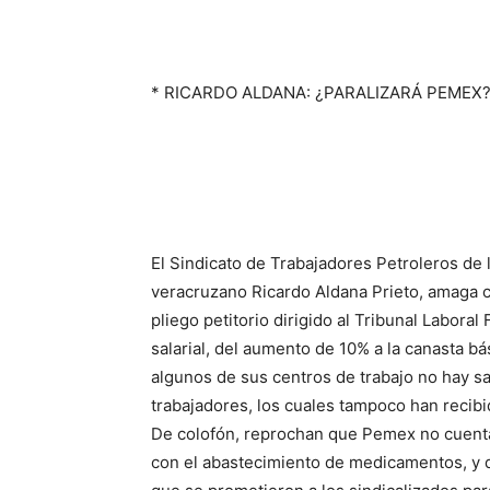
*
R
I
CARDO
A
LDANA
:
¿
PARALIZAR
Á
PEMEX
E
l Sindicato de
Trabajadores Petroleros
de 
veracruzano Ricardo Aldana Prieto,
amaga c
pliego petitorio
dirigido al Tribunal Laboral
salarial
, del aumento de 10% a la canasta bá
algunos de
sus centros de trabajo no hay sa
trabajadores
, los cuales tampoco han recib
D
e colofón,
reprochan que
Pemex no
cuent
con
el abastecimiento de medicamentos
, y