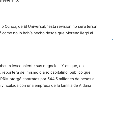
a este año.
io Ochoa, de El Universal,
“esta revisión no será tersa”
á
como no lo h
abía hech
o
desde que Morena llegó al
nbaum l
e
s
consiente
sus negocios
.
Y es que
,
en
,
reportera
del mismo diario capitalino
,
publicó que
,
STPRM otorgó
contratos
por 544.5 millones de pesos a
ma vinculada con una
empresa
de la familia de
Aldana