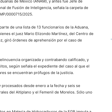
 Aduanas de México (ANAM), y antes fue Jefe de
nal de Fusión de Inteligencia, señala la carpeta de
MP/0000715/2025.
arte de una lista de 13 funcionarios de la Aduana,
ienes el juez Mario Elizondo Martínez, del Centro de
ez, giró órdenes de aprehensión por el caso de
delincuencia organizada y contrabando calificado, y
citos, según señala el expediente del caso al que el
res se encuentran prófugos de la justicia.
y procesados desde enero a la fecha y seis se
ales del Altiplano y el Femenil de Morelos. Sólo uno
litos en Materia de Hidrocarburos de la FGR imputa a