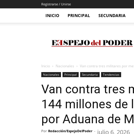
Registrarse / Unirse
INICIO
PRINCIPAL
SECUNDARIA
Espejo
Del
Poder
Inicio
Nacionales
Van contra tres militares por met
Nacionales
Principal
Secundaria
Tendencias
Van contra tres 
144 millones de l
por Aduana de 
julio 6, 2026
Por
Redacción/EspejoDelPoder
-