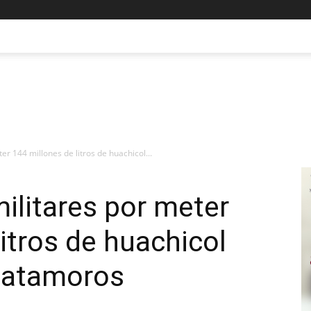
er 144 millones de litros de huachicol...
militares por meter
itros de huachicol
Matamoros