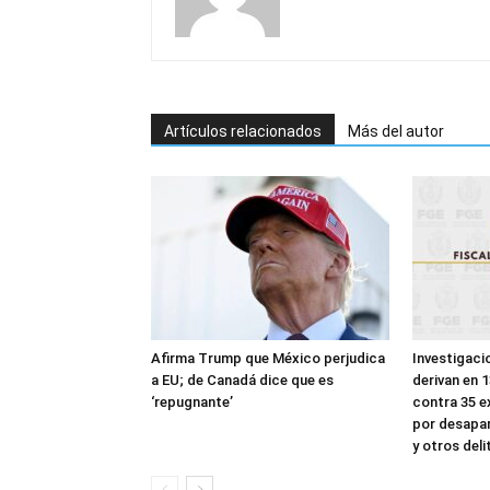
Artículos relacionados
Más del autor
Afirma Trump que México perjudica
Investigaci
a EU; de Canadá dice que es
derivan en 1
‘repugnante’
contra 35 e
por desapar
y otros deli