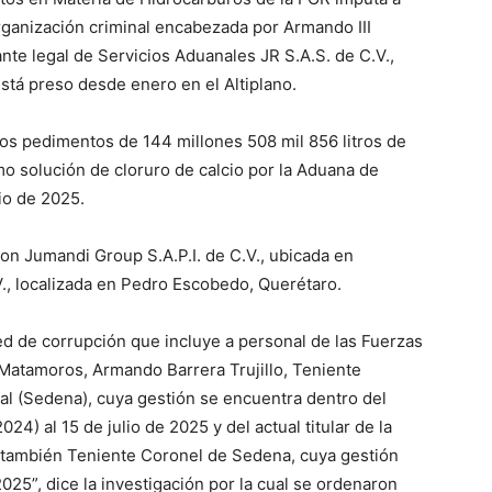
rganización criminal encabezada por Armando III
nte legal de Servicios Aduanales JR S.A.S. de C.V.,
stá preso desde enero en el Altiplano.
los pedimentos de 144 millones 508 mil 856 litros de
mo solución de cloruro de calcio por la Aduana de
lio de 2025.
ron Jumandi Group S.A.P.I. de C.V., ubicada en
V., localizada en Pedro Escobedo, Querétaro.
ed de corrupción que incluye a personal de las Fuerzas
 Matamoros, Armando Barrera Trujillo, Teniente
al (Sedena), cuya gestión se encuentra dentro del
24) al 15 de julio de 2025 y del actual titular de la
, también Teniente Coronel de Sedena, cuya gestión
2025”, dice la investigación por la cual se ordenaron