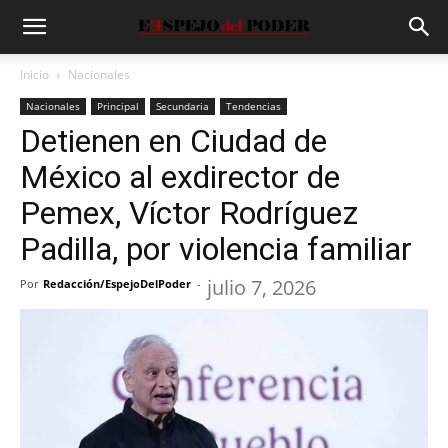
Inicio
Nacionales
Nacionales
Principal
Secundaria
Tendencias
Detienen en Ciudad de
México al exdirector de
Pemex, Víctor Rodríguez
Padilla, por violencia familiar
julio 7, 2026
Por
Redacción/EspejoDelPoder
-