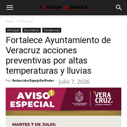
Inicio
Principal
Principal
Secundaria
Tendencias
Fortalece Ayuntamiento de
Veracruz acciones
preventivas por altas
temperaturas y lluvias
julio 7, 2026
Por
Redacción/EspejoDelPoder
-