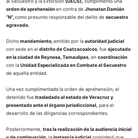
al Secuestro y la Extorsión
(UECS),
cumplimentó una
orden de aprehensión
en contra de
Jhonatan Damián
“N”,
como presunto responsable del delito de
secuestro
agravado.
Dicho
mandamiento,
emitido por la
autoridad judicial
con sede en el
distrito de Coatzacoalcos
, fue
ejecutado
en la ciudad de Reynosa, Tamaulipas
, en
coordinación
con la
Unidad Especializada en Combate al Secuestro
de aquella entidad.
Una vez cumplimentada la orden de aprehensión, el
detenido fue
trasladado al estado de Veracruz y
presentado ante el órgano jurisdiccional,
para el
desarrollo de las diligencias correspondientes.
Posteriormente,
tras la realización de la audiencia inicial
y de continuación
, la
instancia judicial
consideró que