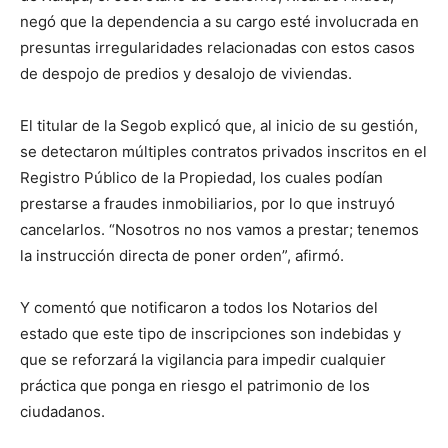
negó
que la d
ependencia a su cargo esté involucrada en
presuntas irregularidades relacionadas con
estos casos
de
de
spojo de predios y de
salojo
de viviendas.
El titular de la Segob
explicó que, al inicio de su gestión,
se detectaron múltiples contratos privados inscritos en el
Registro Público
de la Propiedad
, los cuales podían
prestarse a fraudes inmobiliarios
, por lo que
instru
y
ó
cancelarlos
.
“
N
osotros no nos vamos a prestar; tenemos
la instrucción directa de poner orden”, afirmó.
Y comentó
que notific
aron
a todos los
N
otarios del
estado que este tipo de inscripciones son indebidas y
que se reforzará la vigilancia para impedir cualquier
práctica que ponga en riesgo el patrimonio de los
ciudadanos.