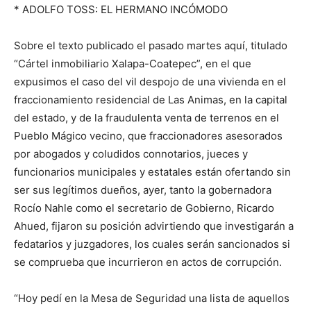
*
ADOLFO
TOSS
: EL HERMANO INCÓMODO
Sobre el texto publica
d
o
el pasado martes
aquí
, titulado
“Cártel inmobiliario Xalapa-Coatepec”, en el que
expusimos el caso de
l
vil
despojo de una vivienda en el
fraccionamiento residencial de Las Animas, en la capital
del estado, y de la fraudulenta venta de terrenos en el
Pueblo Mágico vecino, que
fraccionadores
asesorados
por
abogados
y coludidos con
notarios, jueces y
funcionarios municipales y estatales
están ofertando
sin
ser sus legítimos dueños,
ayer, tanto la gobernadora
Rocío Nahle como el secretario de Gobierno, Ricardo
Ahued,
fijaron su posición advirtiendo
que
inves
t
i
g
arán
a
fedatarios y juzgadores
, los cuales serán sancionados si
se comprueba que
incurrieron en actos de corrupción.
“Hoy pedí en la Mesa de Seguridad una lista de aquellos