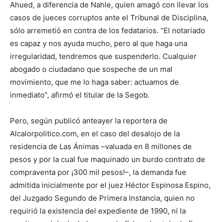
Ahued
, a diferencia de Nahle,
quien amagó con
ll
e
v
ar los
casos de jueces corruptos ante el Tribunal de Disciplina,
sólo arremetió en contra de los fedatarios
.
“El notariado
es capaz y nos ayuda mucho, pero al que haga una
irregularidad, tendremos que suspenderlo. Cualquier
abogado o ciudadano que sospeche de un mal
movimiento, que me lo haga saber: actuamos de
inmediato”,
afirmó
el titular de la Segob
.
Pero, según publicó
anteayer
la reportera de
Alcalorpolitico.com,
en el caso del desalojo de la
residencia de Las Ánimas
–
valuada en 8 millones de
pesos
y por la
cual
fue
m
a
quina
d
o un
burdo
contrato de
compraventa por ¡300 mil pesos!–
,
la demanda fue
admitida inicialmente por el juez Héctor Espinosa Espino,
del Juzgado Segundo de Primera Instancia, quien no
requirió la existencia del expediente de 1990, ni la