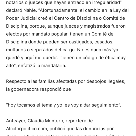
notarios o jueces que hayan entrado en irregularidad”,
declar
ó
Nahle
.
“Afortunadamente, el cambio en la Ley del
Poder Judicial creó el Centro de Disciplina o Comité de
Disciplina, porque
,
aunque jueces y magistrados fueron
electos por mandato popular, tienen un Comité de
Disciplina donde pueden ser castigados, cesados,
multados o separados del cargo. No es nada más ‘ya
quedé y aquí me quedo’. Tienen un código de ética muy
alto”,
enfatiz
ó
la mandataria
.
Respecto a las familias afectadas por despojos
ilegales
,
la
g
obernadora
respondió
que
“
h
oy tocamos el tema y yo les voy a dar seguimiento”.
Anteayer, Claudia
Montero,
reportera
de
Alcalorpolitico.com
,
public
ó que
las
denuncias por