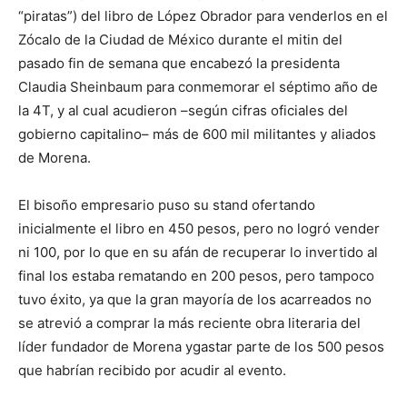
“piratas”)
del libro de López Obrador para vend
erlos en el
Zócalo de la Ciu
dad de México durante el
mitin del
pasado fin de semana
que encabezó la presidenta
Claudia Sheinbaum para conmemorar el séptimo año de
la 4T
, y al cual acudieron –según cifras oficiales
del
gobierno capitalino– más de 600 mil
militantes y aliados
de Morena.
El
bisoño empresario
puso su stand ofertando
inicialmente
el libro en 450 pesos
, pero no logró vender
ni 100
, por lo que en su afán de recuperar lo invertido
al
final los estaba rematando en 200 pesos
,
pero tampoco
tuvo éxito,
ya q
ue la
gran
mayoría de los acarreados
no
se atr
e
v
i
ó
a
compra
r
la m
ás reciente
obra literaria del
líder fundador de Morena
y
gastar
parte de
los
500 pesos
que habrían recibido
por acudir al evento
.