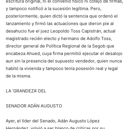
escritura original, ni el convenio físico ni cotejo de firmas,
y tampoco notificó a la sucesión legítima. P
ero,
p
osteriormente,
quien dictó la sentencia que ordenó el
lanzamiento y firmó las actuaciones que dieron pie al
desahucio fue
el juez Leopoldo Toss Capistrán
, actual
magistrado recién electo
y
hermano de Adolfo Toss,
director
general
de Política Regional de la Se
gob
que
encabeza Ahued
, cuya
firma permitió ejecutar el desalojo
aun sin la presencia del supuesto vendedor, quien nunca
habitó la vivienda y tampoco tenía posesión real y legal
de la misma.
LA
‘
GRANDEZA
’
DE
L
SENADOR
ADÁN AUGUSTO
Ayer, el
líder del S
enado
,
Adán Au
gusto
López
Hernández,
volvió a ser blanco de críticas
por su