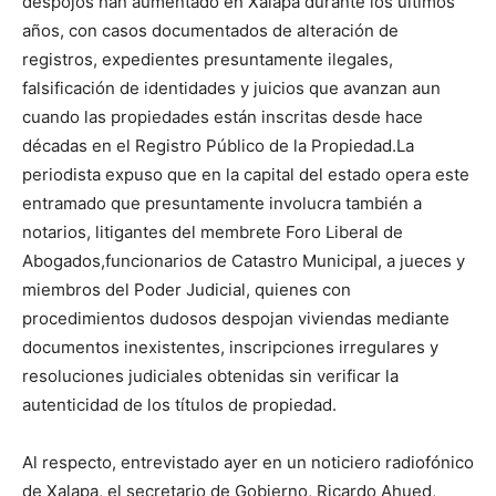
despojos han aumentado en Xalapa durante los últimos
año
s, con casos documentados de alteración de
registros, expedientes presuntamente ilegales,
falsificación de identidades y juicios que avanzan aun
cuando las propiedades están inscritas desde hace
décadas en el Registro Púb
lico de la Propiedad
.
La
periodista expuso que e
n la capital del estado opera este
entramado que presuntamente involucra
también
a
notarios,
litigantes
del membrete
Foro Liberal de
Abogados,
funcionarios de
Catastro Municipal, a jueces y
miembros
del Poder Judicial, quienes con
procedimientos dudosos despojan viviendas mediante
documentos inexistentes, inscripciones irregulares y
resoluciones judiciales obtenidas sin verificar la
autenticidad de los títulos de propiedad.
Al respecto, entrevistado
ayer
en un noticiero radiofónico
de Xalapa, el secretario de Gobierno, Ricardo
A
hued
,