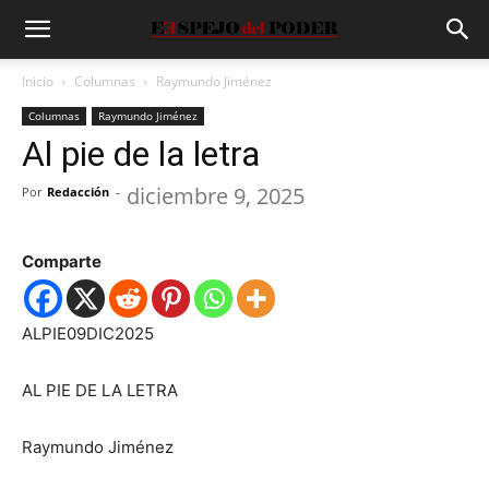
Inicio
Columnas
Raymundo Jiménez
Columnas
Raymundo Jiménez
Al pie de la letra
diciembre 9, 2025
Por
Redacción
-
Comparte
ALPIE09DIC2025
AL PIE DE LA LETRA
Raymundo Jiménez