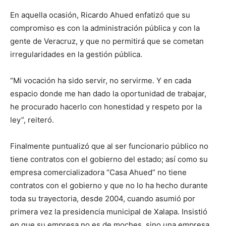
En aquella ocasión,
Ricardo Ahued enfatizó que su
compromiso es con la administración pública y con la
gente de Veracruz, y que no permitirá que se cometan
irregularidades en la gestión pública.
“Mi vocación ha sido servir, no servirme. Y en cada
espacio donde me han dado la oportunidad de trabajar,
he procurado hacerlo con honestidad y respeto por la
ley”,
r
e
ite
ró.
Finalmente puntualizó que
al ser funcionario público no
tiene contratos con el gobierno del estado; así como su
empresa comercializadora
“
Casa Ahued
”
no tiene
contratos con el gobierno y
que
no lo ha hecho durante
toda su trayectoria,
desde 2004, cuando asumió por
primera vez la presidencia municipal de Xalapa.
Insistió
en que
su empresa no es de moches, s
ino
una empresa