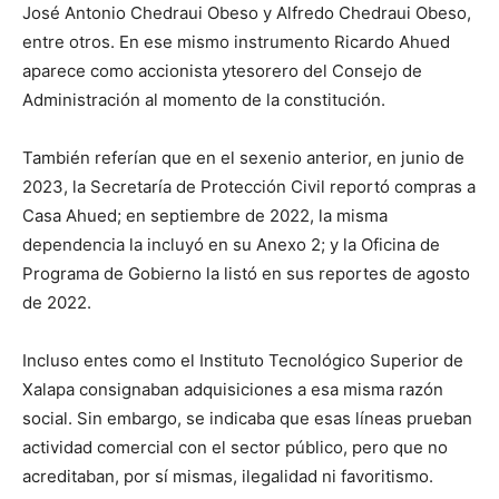
José Antonio Chedraui Obeso y Alfredo Chedraui Obeso,
entre otros
. E
n ese mismo instrumento Ricardo Ahued
aparece como accionista y
tesorero del Consejo de
Administración al momento de la constitución.
También referían que
en
e
l
sexenio
anterior
, e
n junio de
2023, la Secretaría de Protección Civil reportó compras a
Casa Ahued; en septiembre de 2022, la misma
dependencia la incluyó en su Anexo 2; y la Oficina de
Programa de Gobierno la listó en sus reportes de agosto
de 2022.
Incluso entes como el I
nstituto
T
ecnológico
S
uperior
de
Xalapa consigna
ba
n adquisiciones
a esa
misma
razón
social.
Sin embargo, se
indicaba que e
sas líneas prueban
actividad comercial con el sector público
, pero que
no
acredita
ba
n, por sí mismas, ilegalidad ni favoritismo.