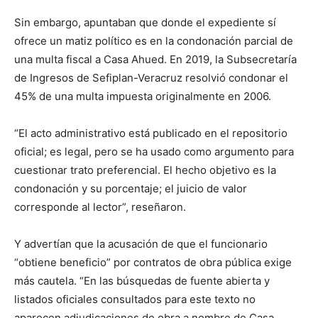
Sin embargo, apuntaban que d
onde el expediente
sí
ofrece un matiz político es en la condonación parcial de
una multa fiscal a Casa Ahued. En 2019, la Subsecretaría
de Ingresos de
S
efiplan
-Veracruz resolvió condonar el
45% de una multa impuesta originalmente en 2006.
“
El acto administrativo está publicado en el repositorio
oficial; es legal, pero se ha usado como argumento para
cuestionar trato preferencial. El hecho objetivo es la
condonación y su porcentaje; el juicio de valor
corresponde al lector
”, reseñaron
.
Y advertían que l
a acusación de que el funcionario
“obtiene beneficio” por contratos de obra pública exige
más cautela.
“
En las búsquedas de fuente abierta y
listados oficiales consultados para este texto no
aparecen adjudicaciones de obra a nombre de Casa