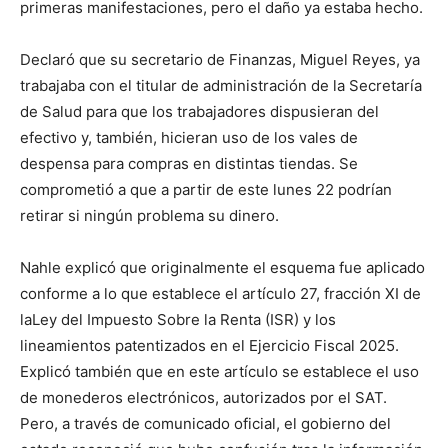
primeras manifestaciones
, pero el daño ya estaba hecho.
Declaró que
su
secretario de
Finanzas,
Miguel Reyes, ya
trabaja
ba
con e
l titular de administración de la
Secretaría
de Salud
para que los trabajadores disp
usier
an del
efectivo y, también, h
icier
an uso de los vales de
despensa para compras en distintas tiendas
.
Se
comprometió a que
a partir de
este lunes
22 podrían
retirar
si ningún problema
su dinero.
Nahle explicó que originalmente el esquema fue aplicado
conforme a lo que establece el artículo 27, fracción XI de
la
Ley del Impuesto Sobre la Renta
(ISR) y los
lineamientos patentizados en el
Ejercicio Fiscal 2025.
Explicó
también
que en este artículo se establece el uso
de monederos electrónicos, autorizados por el
SAT.
Pero, a
través de
comunicado
oficial
,
el gobierno del