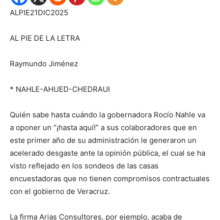
ALPIE21DIC2025
AL PIE DE LA LETRA
Raymundo Jiménez
* NAHLE-AHUED-CHEDRAUI
Quién sabe hasta cu
á
ndo la gobernadora Rocío Nahle va
a oponer un “¡hasta aquí!”
a sus colaboradores que en
este primer año de su administración le genera
ro
n
un
acelerado
desgaste
ant
e la opinión pública, el cual se ha
visto reflejado en l
os sondeos de las casas
encuestadoras que
no tienen co
mpromis
os
contractuales
con
e
l gobierno de Veracruz.
La
firma
Arias
Consultores, por ejemplo, acaba de