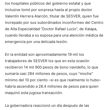
los hospitales públicos
del gobierno estatal y que
inclusive tomó por sorpresa hasta al propio doctor
Valentín Herrera
Alarcón
,
titular de SESVER, quien fue
increp
ado
por sus subordinados inconformes
del Centro
de Alta Especialidad “Doctor Rafael Lucio”, de Xalapa,
cuando llevaba a su esposa para una atención médica de
emergencia
por una
delicada
lesión.
En
la entidad so
n aproximadamente
19 mil
los
trabajadores de SESVER
los
que
en esta ocasión
recib
i
e
ro
n 14 mil
900
pesos de bono
navideño
,
lo que
suma
ría
casi
28
4
millones de pesos,
cuyo “moche”
mínimo d
el 10 por ciento
–si es que
realmente
lo hubo–
habría ascendido a
28.
4
millones de pesos
para quien
maquinó esta
jugosa
tra
nsac
ción.
La gobernadora reaccionó un día después de las