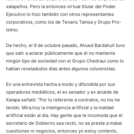
xalapeños
. Pero la
entonces virtual
titular del Poder
Ejecutivo
lo hizo
también con
otr
os representantes
corporativos
, como los
de Tenaris
Tamsa
y Grupo Pro-
Istmo.
De hecho, el 9 de octubre pasado
, Ahued
Bardahuil
tuvo
que salir a aclarar públicamente que él no mantenía
ningún tipo de sociedad con el Grupo Chedraui
como lo
habían revelado
dos días antes algunos columnistas
.
En
una
entrevista
hecha a modo y
difundida por sus
operadores mediáticos,
el ex senador y ex alcalde de
Xalapa
s
eñal
ó
:
“
P
or lo referente a contratos, no los he
tenido
. M
ira
,
hoy la inteligencia artificial y la maldad
artificial están al día. Hay gente que le incomoda que el
s
ecretario de Gobierno sea recto, no se preste a malas
cuestiones ni negocios, entonces yo estoy contento,