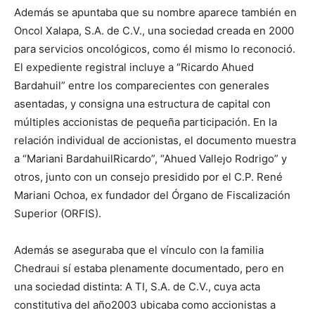
Además
se apuntaba
que s
u nombre aparece también en
Oncol Xalapa, S.A. de C.V., una sociedad creada en 2000
para servicios oncológicos
, como él mismo lo reconoció
.
El expediente registral incluye a “Ricardo Ahued
Bardahuil
” entre los comparecientes con generales
asentadas, y consigna una estructura de capital con
múltiples accionistas de pequeña participación. En la
relación individual de accionistas, el documento muestra
a “Mariani
Bardahuil
Ricardo”, “Ahued Vallejo Rodrigo” y
otros, junto con un consejo presidido por
el C.P.
René
Mariani Ochoa
, ex fundador del
Órgano de Fiscalización
Superior (
ORFIS
)
.
Además se aseguraba que e
l vínculo con la familia
Chedraui sí est
aba
plenamente documentado, pero en
una sociedad distinta: A TI, S.A. de C.V.
, cuya
acta
constitutiva de
l año
2003 ubica
ba
como accionistas a