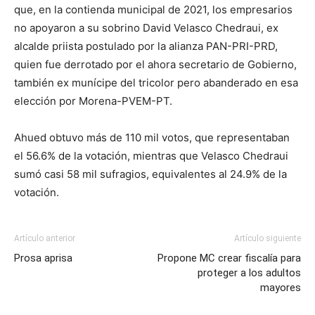
que
,
en la contienda municipal de 2021,
los empresarios
no apoyaron a su sobrino David Velasco Chedraui,
ex
alcalde priista
postulado por
la alianza PAN-PRI-PRD,
quien fue derrotado por el ahora secretario de Gobierno
,
también ex munícipe del tricolor pero
abanderado
en esa
elección
por Morena-PVEM
-PT
.
Ah
ued
obtuvo más de
110
mil
votos, que represent
ab
an
el 56.6% de la votación
, mientras que Velasco Chedraui
sumó
casi
5
8 mil sufragios,
equivalentes al
24.9% de la
votación.
Artículo anterior
Artículo siguiente
Prosa aprisa
Propone MC crear fiscalía para
proteger a los adultos
mayores