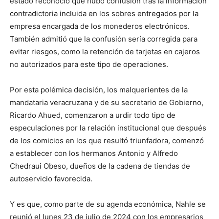
estado reconoció que hubo confusión tras la información
contradictoria incluida en los sobres entregados por la
empresa encargada de los monederos electrónicos.
También
admit
ió
que la confusión ser
ía
corregida para
evitar riesgos, como la retención de tarjetas en cajeros
no autorizados para este tipo de operaciones.
Por esta polémica decisión
,
los
m
a
lqu
eri
ente
s de la
mandataria veracruzana
y de s
u
secretario de Gobierno,
Ricardo Ahued,
comenzaron a urdir todo tipo de
especulaciones
por l
a relación institucional que
d
espués
de los comicios en los que resultó triunfadora,
comenzó
a establecer con los hermanos Antonio y Alfredo
Chedraui Obeso
, dueños de la cadena de tiendas de
autoservicio favorecida.
Y es que,
como parte de su agenda económica,
Nahle se
reunió el lunes 23 de julio de 2024 con los
empresarios