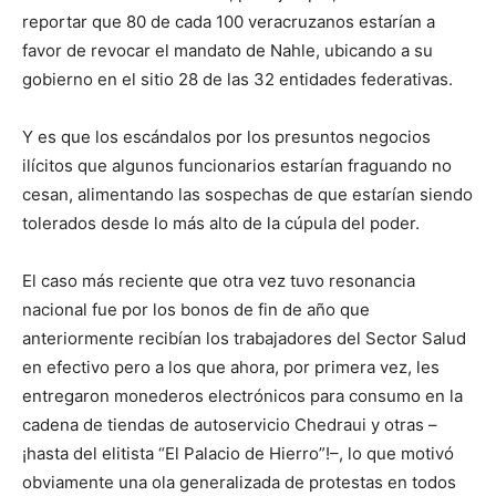
reportar que 80 de cada 100 veracruzanos
est
aría
n a
favor de revocar el mandato de
Nahle
, ubicando a su
gobierno en
el sitio 28 de las 32 entidades federativas.
Y es que los escándalos
por los presuntos negocios
ilícito
s
que algunos funcionarios estarían
fr
a
g
uando
no
cesan
, alimentando las sospechas de que
estarían siendo
tolerados desde
l
o más
alto
de
l
a cúpula del
poder
.
El caso más reciente que
otra vez
tuvo resonancia
nacional
fue
por
los bonos de
fin de año
que
anteriormente
recibían
los trabajadores del Sector Salud
en efectivo
pero a los
que
ahora, por primera vez,
les
entregaron
monederos electrónicos para
consumo
e
n
la
cadena de tiendas de autoservicio Chedraui
y otras –
¡hasta
de
l
e
litista
“
El Palacio de Hierro
”
!–
, lo que
motivó
obviamente una ola generalizada de protestas en todos