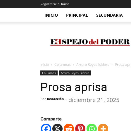
Registrarse / Unirse
INICIO
PRINCIPAL
SECUNDARIA
Espejo
Del
Poder
Inicio
Columnas
Arturo Reyes Isidoro
Prosa apr
Columnas
Arturo Reyes Isidoro
Prosa aprisa
diciembre 21, 2025
Por
Redacción
-
Comparte