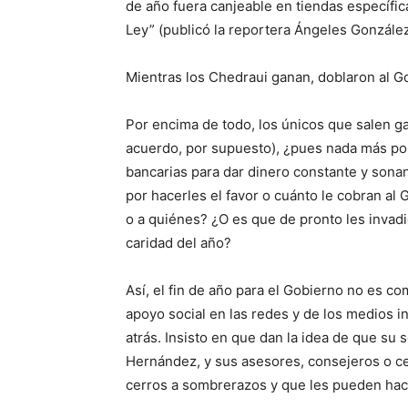
de año fuera canjeable en tiendas específic
Ley
” (publicó la reportera Ángeles Gonzále
Mientras los Chedraui ganan, doblaron al G
Por encima de todo, los únicos que salen 
acuerdo, por supuesto)
, ¿pues nada más p
bancarias para dar dinero constante y sona
por hacerles el favor o cuánto le cobran al
o a quiénes? ¿O es que de pronto les invadi
caridad del año?
Así, e
l fin
de año para el Gobierno no es com
apoyo social en las redes y de los medios 
atrás
.
Insisto en que dan la idea de que su 
Hernández, y sus asesores, consejeros o c
cerros a sombrerazos y que
les pueden hac