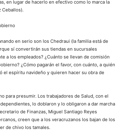
as, en lugar de hacerlo en efectivo como lo marca la
z Ceballos)
.
obierno
ganando
en serio son los Chedraui
(la familia está de
orqu
e
sí convertirán sus tiendas en sucursales
nte a los empleados? ¿Cuánto se llevan de comisión
 Gobierno? ¿Cómo pagarán el favor, con cuánto, a quién
ó el espíritu navideño y quieren hacer su obra de
o para presumir. Los trabajadores de Salud, con el
independientes, lo doblaron y
lo obligaron a
dar marcha
secretario de Finanzas, Miguel Santiago Reyes
ercano
s
,
creen que a los veracruzanos los baja
n
de los
er de chivo los tamales.