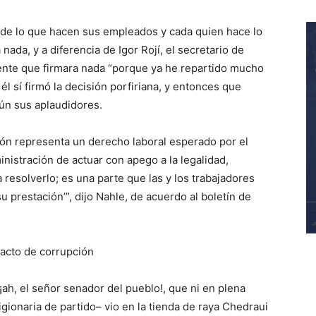
 de lo que hacen sus empleados y cada quien hace lo
a nada,
y
a diferencia de Igor
Rojí
,
el
secretario de
ente que firmara nada “porque ya he repartido mucho
 él s
í
firmó la decisión porfiriana
, y entonces que
ún sus aplaudidores.
ón representa un derecho laboral esperado por el
nistración de actuar con apego a la legalidad,
 resolverlo; es una parte que las y los trabajadores
su prestación
’
”
, dijo Nahle, de acuerdo al boletín de
acto de corrupción
ah, e
l señor senador del pueblo
!, que ni en plena
gionaria de partido– vio en la tienda de raya Chedraui