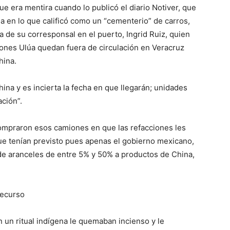
que era mentira cuando lo publicó el diario
Notiver
,
que
úa
en lo que calificó como un “cementerio” de carros,
a de su corresponsal en el puerto, Ingrid Ruiz, quien
ones Ulúa quedan fuera de circulación en Veracruz
hina
.
na y es incierta la fecha en que llegarán; unidades
ación
”.
mpraron esos camiones en que las refacciones les
que tenían previsto pues apenas el gobierno mexicano,
de aranceles de entre 5% y 50%
a productos de China,
recurso
un ritual indígena le quemaban incienso y le