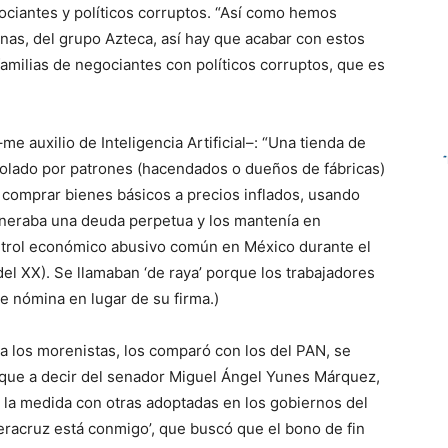
ociantes y políticos corruptos.
“Así como hemos
linas, del grupo Azteca, así hay que acabar
con
estos
familias de negociantes con políticos corruptos, que es
–m
e auxilio de Inteligencia Artificial
–
: “
Una tienda de
rolado por patrones (hacendados o
dueños de fábricas)
 comprar bienes básicos a precios inflados, usando
 generaba una deuda perpetua y los mantenía en
ntrol económico abusivo común en México durante el
s del XX). Se llamaban
‘
de raya
’
porque los trabajadores
de nómina en lugar de su firma.
)
 a los morenistas, los comparó con los del PAN, se
 que a decir del senador Miguel Ángel Yunes Márquez,
ó
la medida con otras adoptadas en los gobiernos del
eracruz está conmigo
’
, que buscó que el bono de fin