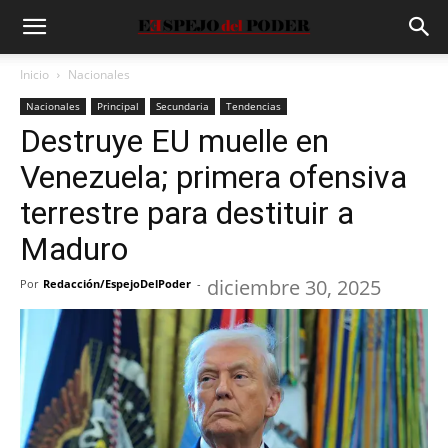
Inicio
Nacionales
Nacionales
Principal
Secundaria
Tendencias
Destruye EU muelle en
Venezuela; primera ofensiva
terrestre para destituir a
Maduro
diciembre 30, 2025
Por
Redacción/EspejoDelPoder
-