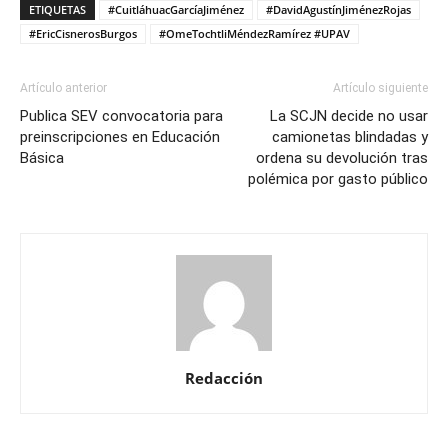
ETIQUETAS
#CuitláhuacGarcíaJiménez
#DavidAgustínJiménezRojas
#EricCisnerosBurgos
#OmeTochtliMéndezRamírez #UPAV
Artículo anterior
Artículo siguiente
Publica SEV convocatoria para
La SCJN decide no usar
preinscripciones en Educación
camionetas blindadas y
Básica
ordena su devolución tras
polémica por gasto público
Redacción