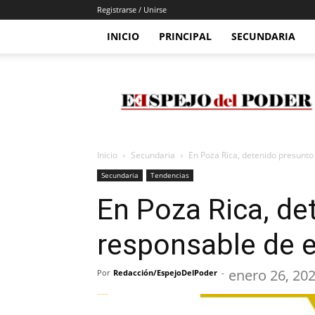
Registrarse / Unirse
INICIO
PRINCIPAL
SECUNDARIA
Espejo
Del
Poder
Inicio
Secundaria
En Poza Rica, detenido presunt
Secundaria
Tendencias
En Poza Rica, de
responsable de 
enero 26, 20
Por
Redacción/EspejoDelPoder
-