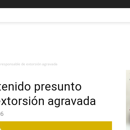
o responsable de extorsión agravada
tenido presunto
extorsión agravada
26